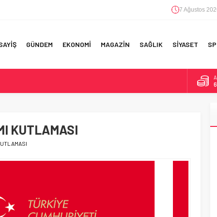
7 Ağustos 202
SAYİŞ
GÜNDEM
EKONOMİ
MAGAZİN
SAĞLIK
SİYASET
SP
B
1
F 5’İNCİLİK!
D
4
IN!’
MI KUTLAMASI
E
5
 YAPILAN EN BÜYÜK HATALAR
KUTLAMASI
A
6