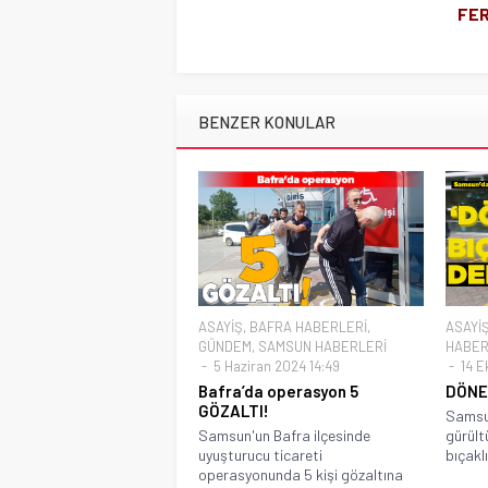
FE
BENZER KONULAR
ASAYİŞ
,
BAFRA HABERLERİ
,
ASAYİ
GÜNDEM
,
SAMSUN HABERLERİ
HABER
5 Haziran 2024 14:49
14 E
Bafra’da operasyon 5
DÖNE
GÖZALTI!
Samsu
Samsun'un Bafra ilçesinde
gürült
uyuşturucu ticareti
bıçakl
operasyonunda 5 kişi gözaltına