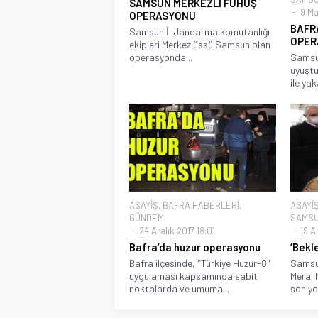
SAMSUN MERKEZLİ FUHUŞ
9 Ma
OPERASYONU
BAFR
Samsun İl Jandarma komutanlığı
OPER
ekipleri Merkez üssü Samsun olan
operasyonda...
Samsun
uyuştu
ile yak
ASAYİŞ
,
BAFRA HABERLERİ
,
ASAYİ
GÜNDEM
SAMSU
24 Aralık 2017 18:01
19 A
Bafra’da huzur operasyonu
‘Bekle
Bafra ilçesinde, "Türkiye Huzur-8"
Samsun
uygulaması kapsamında sabit
Meral 
noktalarda ve umuma...
son yo