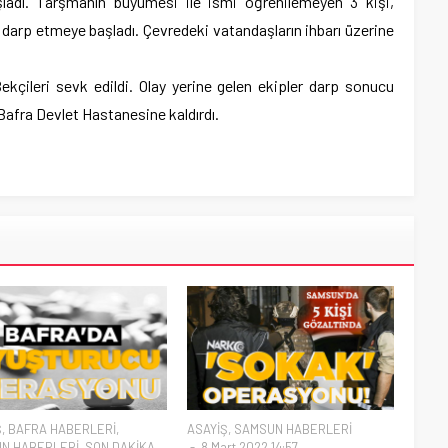
şladı. Tarşmanın büyümesi ile ismi öğrenilemeyen 3 kişi,
 darp etmeye başladı. Çevredeki vatandaşların ihbarı üzerine
Bekçileri sevk edildi. Olay yerine gelen ekipler darp sonucu
 Bafra Devlet Hastanesine kaldırdı.
Ş
,
BAFRA HABERLERİ
,
ASAYİŞ
,
SAMSUN HABERLERİ
N HABERLERİ
,
SON DAKİKA
8 Mart 2022 14:57