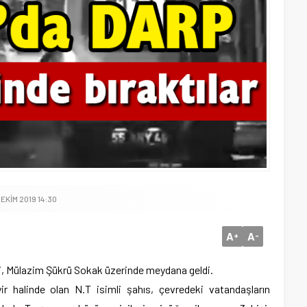
EKIM 2019 14:30
A
A
+
-
i, Mülazim Şükrü Sokak üzerinde meydana geldi.
yir halinde olan N.T isimli şahıs, çevredeki vatandaşların