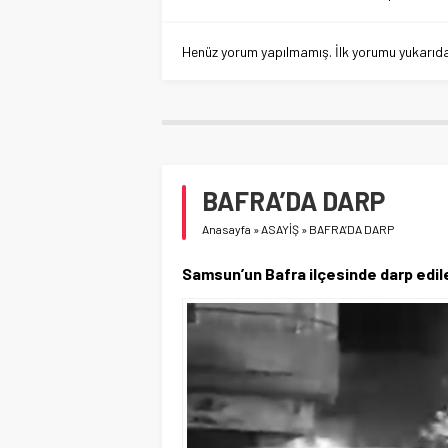
Henüz yorum yapılmamış. İlk yorumu yukarıdaki
BAFRA’DA DARP
Anasayfa
»
ASAYİŞ
»
BAFRA’DA DARP
Samsun’un Bafra ilçesinde darp edile