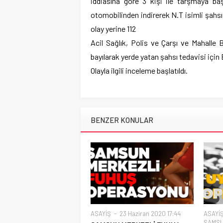
iddiasına göre 3 kişi ile tarşmaya ba
otomobilinden indirerek N.T isimli şahsı
olay yerine 112
Acil Sağlık, Polis ve Çarşı ve Mahalle 
bayılarak yerde yatan şahsı tedavisi için
Olayla ilgili inceleme başlatıldı.
BENZER KONULAR
ASAYİŞ
23 Haziran 2020 17:44
ASAYİ
SAMSU