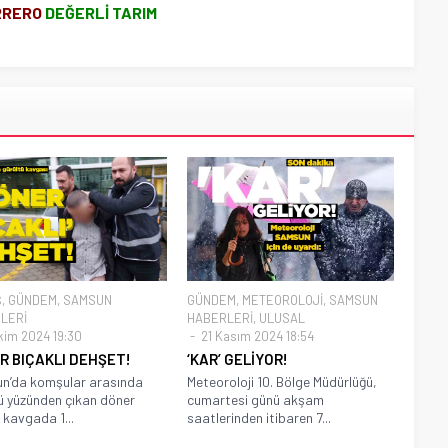
RRERO
DEĞERLİ TARIM
Ş
,
GÜNDEM
,
SAMSUN
GÜNDEM
,
METEOROLOJİ
,
SAMSUN
LERİ
HABERLERİ
,
ULUSAL
kim 2024 19:30
21 Kasım 2024 18:54
R BIÇAKLI DEHŞET!
‘KAR’ GELİYOR!
n’da komşular arasında
Meteoroloji 10. Bölge Müdürlüğü,
ü yüzünden çıkan döner
cumartesi günü akşam
ı kavgada 1...
saatlerinden itibaren 7...