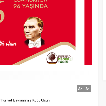
A
A
+
-
huriyet Bayramımız Kutlu Olsun