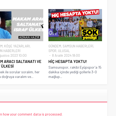
EM
,
KÖŞE YAZARLARI
,
GÜNDEM
,
SAMSUN HABERLERİ
,
N HABERLERİ
SPOR
,
ULUSAL
ğustos 2023 10:00
8 Aralık 2024 18:00
M ARACI SALTANATI VE
HİÇ HESAPTA YOKTU!
 ÜLKESİ
Samsunspor, rakibi Eyüpspor’a 15
nek ile sorular soralım, her
dakika içinde yediği gollerle 3-0
 doğruya varalım ve...
mağlup...
n how your comment data is processed.