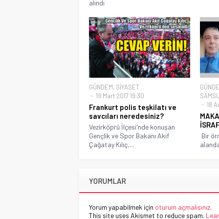
alındı
GÜNDEM
,
SİYASET
GÜND
19 Mart 2017 19:30
SAMSU
18 A
Frankurt polis teşkilatı ve
savcıları neredesiniz?
MAKA
İSRAF
Vezirköprü İlçesi'nde konuşan
Gençlik ve Spor Bakanı Akif
Bir ör
Çağatay Kılıç,...
alanda
YORUMLAR
Yorum yapabilmek için
oturum açmalısınız
.
This site uses Akismet to reduce spam.
Lear