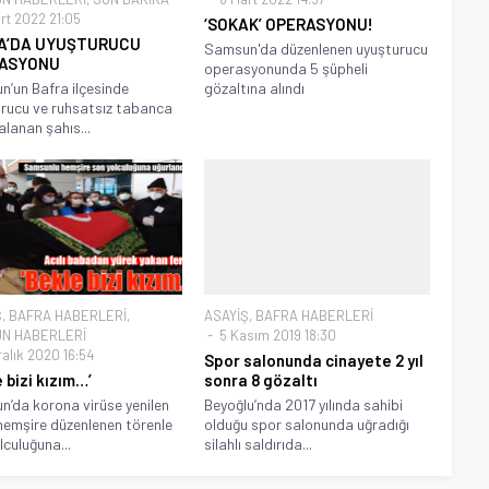
rt 2022 21:05
‘SOKAK’ OPERASYONU!
A’DA UYUŞTURUCU
Samsun'da düzenlenen uyuşturucu
ASYONU
operasyonunda 5 şüpheli
’un Bafra ilçesinde
gözaltına alındı
rucu ve ruhsatsız tabanca
alanan şahıs...
Ş
,
BAFRA HABERLERİ
,
ASAYİŞ
,
BAFRA HABERLERİ
N HABERLERİ
5 Kasım 2019 18:30
ralık 2020 16:54
Spor salonunda cinayete 2 yıl
 bizi kızım…’
sonra 8 gözaltı
’da korona virüse yenilen
Beyoğlu’nda 2017 yılında sahibi
hemşire düzenlenen törenle
olduğu spor salonunda uğradığı
lculuğuna...
silahlı saldırıda...