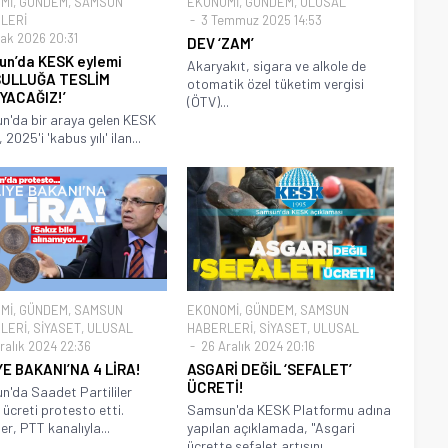
Mİ
,
GÜNDEM
,
SAMSUN
EKONOMİ
,
GÜNDEM
,
ULUSAL
LERİ
3 Temmuz 2025 14:53
ak 2026 20:31
DEV ‘ZAM’
n’da KESK eylemi
Akaryakıt, sigara ve alkole de
SULLUĞA TESLİM
otomatik özel tüketim vergisi
YACAĞIZ!’
(ÖTV)...
'da bir araya gelen KESK
, 2025'i 'kabus yılı' ilan...
Mİ
,
GÜNDEM
,
SAMSUN
EKONOMİ
,
GÜNDEM
,
SAMSUN
LERİ
,
SİYASET
,
ULUSAL
HABERLERİ
,
SİYASET
,
ULUSAL
ralık 2024 22:36
26 Aralık 2024 20:16
E BAKANI’NA 4 LİRA!
ASGARİ DEĞİL ‘SEFALET’
ÜCRETİ!
'da Saadet Partililer
 ücreti protesto etti.
Samsun'da KESK Platformu adına
ler, PTT kanalıyla...
yapılan açıklamada, "Asgari
ücrette sefalet artışını...