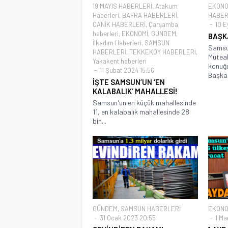
19 MAYIS HABERLERİ
,
Atakum
EKONO
Haberleri
,
BAFRA HABERLERİ
,
HABER
CANİK HABERLERİ
,
Çarşamba
10 E
haberleri
,
EKONOMİ
,
GÜNDEM
,
BAŞK
İlkadım Haberleri
,
SAMSUN
Samsun
HABERLERİ
,
TEKKEKÖY HABERLERİ
,
Müteah
Yakakent haberleri
konuğu
11 Şubat 2024 15:56
Başkan
İŞTE SAMSUN’UN ‘EN
KALABALIK’ MAHALLESİ!
Samsun'un en küçük mahallesinde
11, en kalabalık mahallesinde 28
bin...
GÜNDEM
,
SAMSUN HABERLERİ
EKONO
31 Ocak 2023 20:55
1 Ma