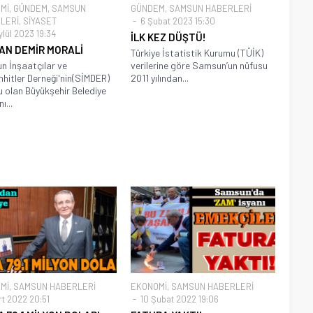
Mİ
,
GÜNDEM
,
SAMSUN
GÜNDEM
,
SAMSUN HABERLERİ
LERİ
,
SİYASET
6 Şubat 2023 15:30
ylül 2023 19:34
İLK KEZ DÜŞTÜ!
AN DEMİR MORALİ
Türkiye İstatistik Kurumu (TÜİK)
 İnşaatçılar ve
verilerine göre Samsun’un nüfusu
hitler Derneği'nin(SİMDER)
2011 yılından...
 olan Büyükşehir Belediye
ı...
Mİ
,
SAMSUN HABERLERİ
EKONOMİ
,
SAMSUN HABERLERİ
rt 2022 20:51
10 Şubat 2022 19:06