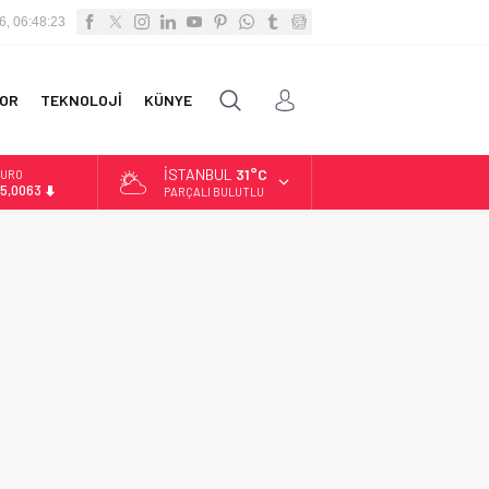
6, 06:48:24
OR
TEKNOLOJİ
KÜNYE
İSTANBUL
31°C
URO
5,0063
PARÇALI BULUTLU
LTIN
.543,59
İST
3.798,82
OLAR
7,7010