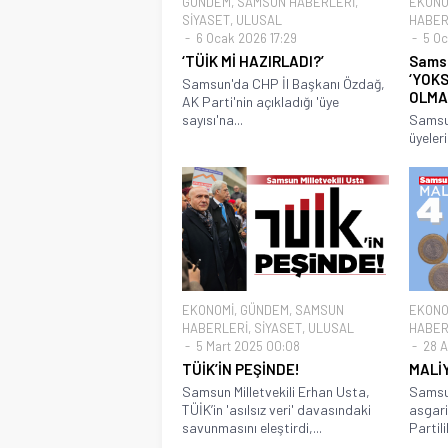
GÜNDEM
,
SAMSUN HABERLERİ
,
EKONO
SİYASET
,
ULUSAL
HABER
6 Ocak 2026 17:29
5 Oc
‘TÜİK Mİ HAZIRLADI?’
Samsu
‘YOK
Samsun'da CHP İl Başkanı Özdağ,
OLMA
AK Parti'nin açıkladığı 'üye
sayısı'na...
Samsun
üyeleri
EKONOMİ
,
GÜNDEM
,
SAMSUN
EKONO
HABERLERİ
,
SİYASET
,
ULUSAL
HABER
5 Mart 2025 00:08
28 A
TÜİK’İN PEŞİNDE!
MALİY
Samsun Milletvekili Erhan Usta,
Samsun
TÜİK’in 'asılsız veri' davasındaki
asgari
savunmasını eleştirdi,...
Partili