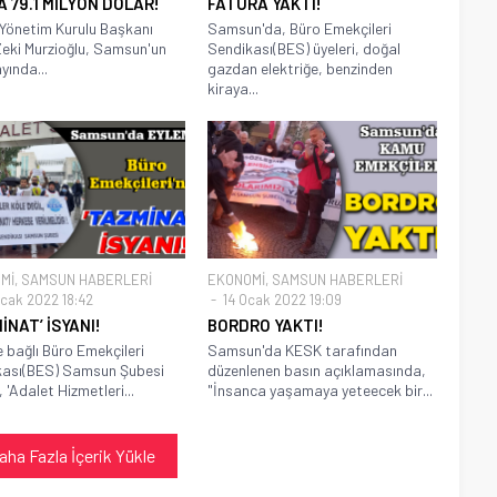
A 79.1 MİLYON DOLAR!
FATURA YAKTI!
önetim Kurulu Başkanı
Samsun'da, Büro Emekçileri
Zeki Murzioğlu, Samsun'un
Sendikası(BES) üyeleri, doğal
yında...
gazdan elektriğe, benzinden
kiraya...
Mİ
,
SAMSUN HABERLERİ
EKONOMİ
,
SAMSUN HABERLERİ
cak 2022 18:42
14 Ocak 2022 19:09
İNAT’ İSYANI!
BORDRO YAKTI!
 bağlı Büro Emekçileri
Samsun'da KESK tarafından
kası(BES) Samsun Şubesi
düzenlenen basın açıklamasında,
, 'Adalet Hizmetleri...
"İnsanca yaşamaya yeteecek bir...
aha Fazla İçerik Yükle