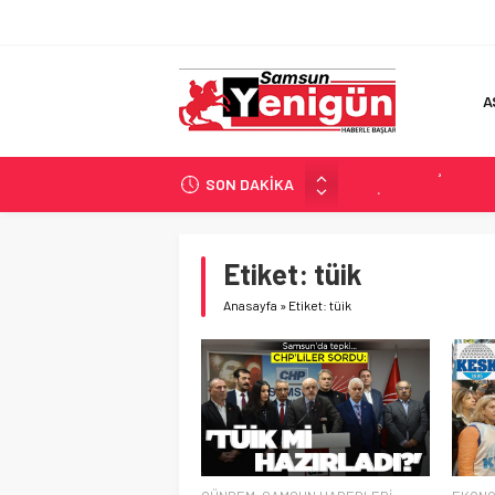
A
SON DAKİKA
GERİ SAYIM BAŞLADI
SAMSUNSPOR’DA HEDE
‘BAFRA’YA YATIRIM YAP
Etiket:
tüik
İŞTE FINDIK FİYATI!
Anasayfa
»
Etiket: tüik
YÖNETİCİ SEÇERKEN