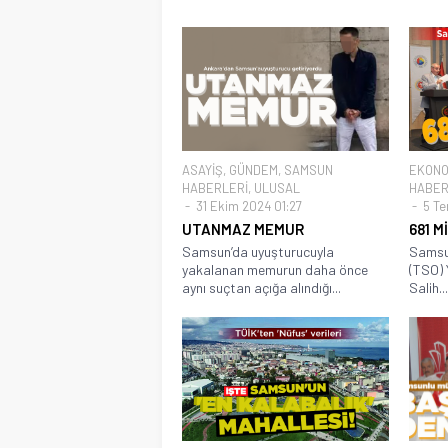
ASAYİŞ
,
GÜNDEM
,
SAMSUN
EKONO
HABERLERİ
,
ULUSAL
HABER
31 Ekim 2024 01:27
5 Te
UTANMAZ MEMUR
681 M
Samsun’da uyuşturucuyla
Samsun
yakalanan memurun daha önce
(TSO) 
aynı suçtan açığa alındığı...
Salih...