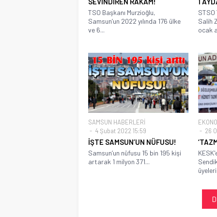
SEVİNDİREN RAKAM!
1 AYD
TSO Başkanı Murzioğlu,
STSO Y
Samsun’un 2022 yılında 176 ülke
Salih 
ve 6...
ocak a
SAMSUN HABERLERİ
EKONO
4 Şubat 2022 15:59
26 O
İŞTE SAMSUN’UN NÜFUSU!
‘TAZM
Samsun’un nüfusu 15 bin 195 kişi
KESK'e
artarak 1 milyon 371...
Sendi
üyeleri
D