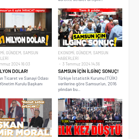
Mİ
,
GÜNDEM
,
SAMSUN
EKONOMİ
,
GÜNDEM
,
SAMSUN
LERİ
HABERLERİ
mmuz 2024 16:03
3 Temmuz 2024 14:36
İLYON DOLAR!
SAMSUN İÇİN İLGİNÇ SONUÇ!
 Ticaret ve Sanayi Odası
Türkiye İstatistik Kurumu (TÜİK)
Yönetim Kurulu Başkanı
verilerine göre Samsun’un, 2016
yılından bu...