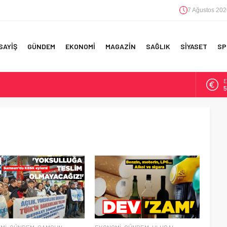
7 Ağustos 202
SAYİŞ
GÜNDEM
EKONOMİ
MAGAZİN
SAĞLIK
SİYASET
SP
E
5
F 5’İNCİLİK!
A
6
IN!’
B
1
 YAPILAN EN BÜYÜK HATALAR
D
4