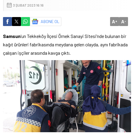
3 ŞUBAT 2023 16:16
A
A
ABONE OL
+
-
Samsun
‘un Tekkeköy İlçesi Örnek Sanayi Sitesi’nde bulunan bir
kağıt ürünleri fabrikasında meydana gelen olayda, aynı fabrikada
çalışan işçiler arasında kavga çıktı.