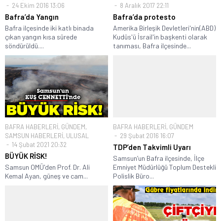
24 Ekim 2016 13:06
8 Aralık 2017 22:11
Bafra’da Yangın
Bafra’da protesto
Bafra ilçesinde iki katlı binada
Amerika Birleşik Devletleri'nin(ABD)
çıkan yangın kısa sürede
Kudüs'ü İsrail'in başkenti olarak
söndürüldü....
tanıması, Bafra ilçesinde...
BAFRA HABERLERİ
,
GÜNDEM
,
BAFRA HABERLERİ
,
GÜNDEM
SAMSUN HABERLERİ
,
ULUSAL
29 Şubat 2016 16:07
14 Şubat 2021 20:32
TDP’den Takvimli Uyarı
BÜYÜK RİSK!
Samsun’un Bafra ilçesinde, İlçe
Samsun OMÜ'den Prof. Dr. Ali
Emniyet Müdürlüğü Toplum Destekli
Kemal Ayan, güneş ve cam...
Polislik Büro...