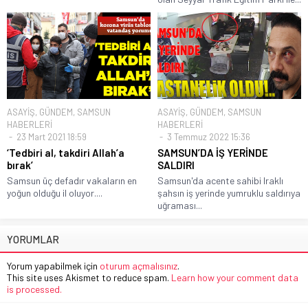
ASAYİŞ
,
GÜNDEM
,
SAMSUN
ASAYİŞ
,
GÜNDEM
,
SAMSUN
HABERLERİ
HABERLERİ
23 Mart 2021 18:59
3 Temmuz 2022 15:36
‘Tedbiri al, takdiri Allah’a
SAMSUN’DA İŞ YERİNDE
bırak’
SALDIRI
Samsun üç defadır vakaların en
Samsun'da acente sahibi Iraklı
yoğun olduğu il oluyor....
şahsın iş yerinde yumruklu saldırıya
uğraması...
YORUMLAR
Yorum yapabilmek için
oturum açmalısınız
.
This site uses Akismet to reduce spam.
Learn how your comment data
is processed.