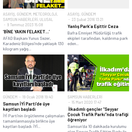
ASAYİŞ
,
GÜNDEM
,
METEOROLOJİ
,
ASAYİŞ
,
GÜNDEM
SAMSUN HABERLERİ
,
ULUSAL
23 Şubat 2016 13:21
9 Temmuz 2023 15:08
Yanlış Park’a Eşittir Ceza
‘BİNE YAKIN FELAKET…’
Bafra Emniyet Müdürlüğü trafik
AFAD Başkanı Yunus Sezer,
ekipleri tarafından, kaldırıma park
Karadeniz Bölgesi’nde yaklaşık 130
eden...
kilogram yağış...
GÜNDEM
19 Ocak 2018 19:40
SAMSUN HABERLERİ
15 Mart 2020 17:47
Samsun İYİ Parti’de üye
kayıtları başladı
İlkadımlı gençler “Seyyar
Çocuk Trafik Parkı”nda trafiği
İYİ Parti’nin örgütlenme çalışmaları
öğreniyor
tamamlanmasıyla birlikte üye
kayıtları başladı. İYİ...
Samsun'da 10 dakikada kurulumu
olan Seyyar Trafik Eğitim Parkı ile...