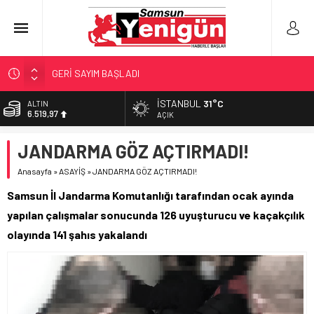
GERİ SAYIM BAŞLADI
SAMSUNSPOR’DA HEDEF 5’İNCİLİK!
İSTANBUL
31°C
BİST
13.798,82
‘BAFRA’YA YATIRIM YAPIN!’
AÇIK
İŞTE FINDIK FİYATI!
DOLAR
JANDARMA GÖZ AÇTIRMADI!
47,7025
YÖNETİCİ SEÇERKEN YAPILAN EN BÜYÜK HATALAR
Anasayfa
»
ASAYİŞ
»
JANDARMA GÖZ AÇTIRMADI!
EURO
55,0112
Samsun İl Jandarma Komutanlığı tarafından ocak ayında
ALTIN
yapılan çalışmalar sonucunda 126 uyuşturucu ve kaçakçılık
6.519,97
olayında 141 şahıs yakalandı