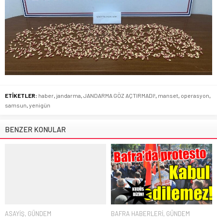
ETİKETLER:
haber
,
jandarma
,
JANDARMA GÖZ AÇTIRMADI!
,
manset
,
operasyon
,
samsun
,
yenigün
BENZER KONULAR
ASAYİŞ
,
GÜNDEM
BAFRA HABERLERİ
,
GÜNDEM