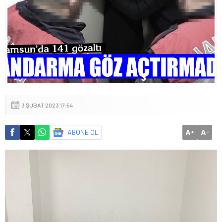
3 ŞUBAT 2023 17:54
A
A
ABONE OL
+
-