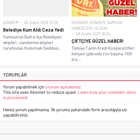
GÜNDEM
26 Şubat 2016 13:28
EKONOMİ
,
GÜNDEM
,
SAMSUN
HABERLERİ
,
ULUSAL
Belediye Kum Aldı Ceza Yedi
28 Aralık 2021 16:04
Samsun’un Bafra ilçe Belediyesi
ÇİFTÇİYE GÜZEL HABER!
ekipleri, Jandarma ekipleri
tarafından Kızılırmak Seddesi...
Türkiye Tarım Kredi Kooperatifleri
kimyevi gübrede ton başına 1100
lira...
YORUMLAR
Yorum yapabilmek için
oturum açmalısınız
.
This site uses Akismet to reduce spam.
Learn how your comment data
is processed.
Henüz yorum yapılmamış. İlk yorumu yukarıdaki form aracılığıyla siz
yapabilirsiniz.