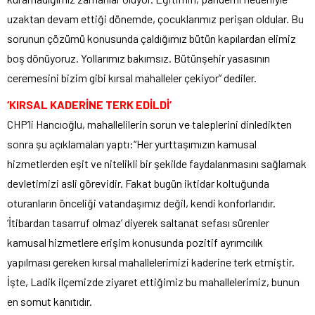
uzaktan devam ettiği dönemde, çocuklarımız perişan oldular. Bu
sorunun çözümü konusunda çaldığımız bütün kapılardan elimiz
boş dönüyoruz. Yollarımız bakımsız. Bütünşehir yasasının
ceremesini bizim gibi kırsal mahalleler çekiyor” dediler.
‘KIRSAL KADERİNE TERK EDİLDİ’
CHP’li Hancıoğlu, mahallelilerin sorun ve taleplerini dinledikten
sonra şu açıklamaları yaptı:“Her yurttaşımızın kamusal
hizmetlerden eşit ve nitelikli bir şekilde faydalanmasını sağlamak
devletimizi asli görevidir. Fakat bugün iktidar koltuğunda
oturanların önceliği vatandaşımız değil, kendi konforlarıdır.
‘İtibardan tasarruf olmaz’ diyerek saltanat sefası sürenler
kamusal hizmetlere erişim konusunda pozitif ayrımcılık
yapılması gereken kırsal mahallelerimizi kaderine terk etmiştir.
İşte, Ladik ilçemizde ziyaret ettiğimiz bu mahallelerimiz, bunun
en somut kanıtıdır.