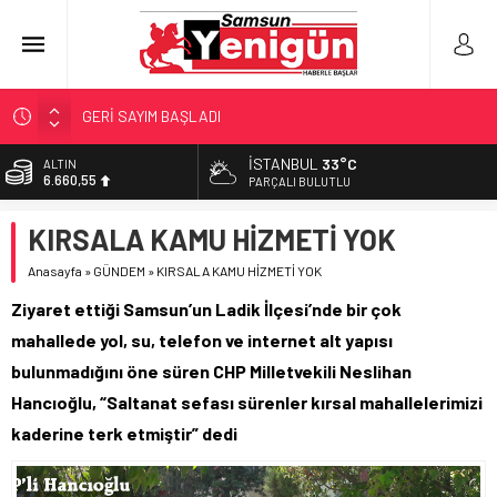
GERİ SAYIM BAŞLADI
SAMSUNSPOR’DA HEDEF 5’İNCİLİK!
İSTANBUL
33°C
ALTIN
6.660,55
‘BAFRA’YA YATIRIM YAPIN!’
PARÇALI BULUTLU
İŞTE FINDIK FİYATI!
BİST
KIRSALA KAMU HİZMETİ YOK
13.779,39
YÖNETİCİ SEÇERKEN YAPILAN EN BÜYÜK HATALAR
Anasayfa
»
GÜNDEM
»
KIRSALA KAMU HİZMETİ YOK
DOLAR
47,7111
Ziyaret ettiği Samsun’un Ladik İlçesi’nde bir çok
EURO
mahallede yol, su, telefon ve internet alt yapısı
55,1881
bulunmadığını öne süren CHP Milletvekili Neslihan
Hancıoğlu, “Saltanat sefası sürenler kırsal mahallelerimizi
kaderine terk etmiştir” dedi