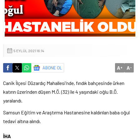
5 EYLÜL 2021 16:14
A
A
ABONE OL
+
-
Canik İlçesi Düzardıç Mahallesi’nde, fındık bahçesinde ürken
katırın üzerinden düşen M.Ö. (32) ile 4 yaşındaki oğlu B.Ö.
yaralandı.
Samsun Eğitim ve Araştırma Hastanesine kaldırılan baba oğul
tedavi altına alındı.
İHA