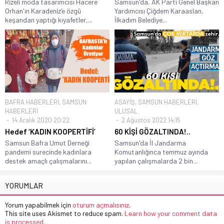
Rizeli moda tasarımcısı Hacere
Samsun'da, AK Parti Genel Başkan
Orhan'ın Karadeniz’e özgü
Yardımcısı Çiğdem Karaaslan,
keşandan yaptığı kıyafetler,...
İlkadım Belediye...
BAFRA HABERLERİ
,
SAMSUN
ASAYİŞ
,
SAMSUN HABERLERİ
,
HABERLERİ
ULUSAL
14 Aralık 2020 20:22
2 Ağustos 2022 14:15
Hedef ‘KADIN KOOPERTİFİ’
60 KİŞİ GÖZALTINDA!..
Samsun Bafra Umut Derneği
Samsun'da İl Jandarma
pandemi surecinde kadınlara
Komutanlığınca temmuz ayında
destek amaçlı çalışmalarını...
yapılan çalışmalarda 2 bin...
YORUMLAR
Yorum yapabilmek için
oturum açmalısınız
.
This site uses Akismet to reduce spam.
Learn how your comment data
is processed.