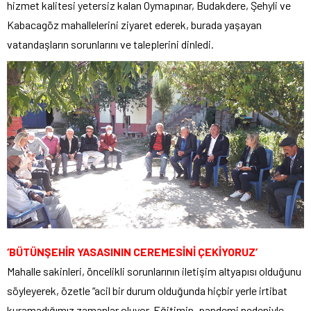
hizmet kalitesi yetersiz kalan Oymapınar, Budakdere, Şehyli ve
Kabacagöz mahallelerini ziyaret ederek, burada yaşayan
vatandaşların sorunlarını ve taleplerini dinledi.
‘BÜTÜNŞEHİR YASASININ CEREMESİNİ ÇEKİYORUZ’
Mahalle sakinleri, öncelikli sorunlarının iletişim altyapısı olduğunu
söyleyerek, özetle “acil bir durum olduğunda hiçbir yerle irtibat
kuramadığımız zamanlar oluyor. Eğitimin, pandemi nedeniyle