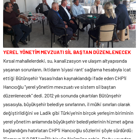
YEREL YÖNETİM MEVZUATI SİL BAŞTAN DÜZENLENECEK
Kırsal mahallelerdeki, su, kanalizasyon ve ulaşım altyapısında
yaşanan sorunların, iktidarın ‘siyasi rant’ sağlama hesabıyla icat
ettiği Bütünşehir Yasası’ndan kaynaklandığı ifade eden CHP’li
Hancıoğlu “yerel yönetim mevzuatı ve sistem sil baştan
düzenlenecek” dedi. 2012 yılı sonunda çıkartılan Bütünşehir
yasasıyla, büyükşehir belediye sınırlarının, il mülki sınırları olarak
değiştirildiğini ve Ladik gibi Türkiye’nin birçok yerleşim biriminin
yerel yönetim anlamında büyükşehir belediyelerinin hizmet ağına
bağlandığını hatırlatan CHP’li Hancıoğlu sözlerini şöyle sürdürdü:
“Samsun ili 9,083 km²’lik bir yüz ölçümüne sahip. Doğu ucundan,