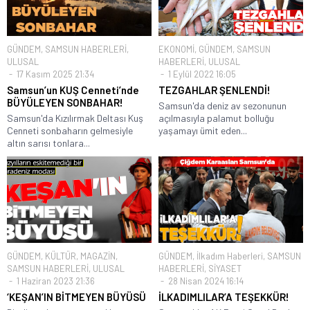
GÜNDEM
,
SAMSUN HABERLERİ
,
EKONOMİ
,
GÜNDEM
,
SAMSUN
ULUSAL
HABERLERİ
,
ULUSAL
17 Kasım 2025 21:34
1 Eylül 2022 16:05
Samsun’un KUŞ Cenneti’nde
TEZGAHLAR ŞENLENDİ!
BÜYÜLEYEN SONBAHAR!
Samsun'da deniz av sezonunun
Samsun'da Kızılırmak Deltası Kuş
açılmasıyla palamut bolluğu
Cenneti sonbaharın gelmesiyle
yaşamayı ümit eden...
altın sarısı tonlara...
GÜNDEM
,
KÜLTÜR
,
MAGAZİN
,
GÜNDEM
,
İlkadım Haberleri
,
SAMSUN
SAMSUN HABERLERİ
,
ULUSAL
HABERLERİ
,
SİYASET
1 Haziran 2023 21:36
28 Nisan 2024 16:14
‘KEŞAN’IN BİTMEYEN BÜYÜSÜ
İLKADIMLILAR’A TEŞEKKÜR!