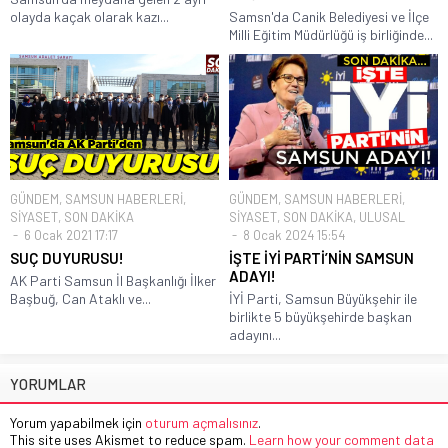
olayda kaçak olarak kazı...
Samsn'da Canik Belediyesi ve İlçe
Milli Eğitim Müdürlüğü iş birliğinde...
GÜNDEM
,
SAMSUN HABERLERİ
,
GÜNDEM
,
SAMSUN HABERLERİ
,
SİYASET
,
SON DAKİKA
SİYASET
,
SON DAKİKA
,
ULUSAL
6 Ocak 2021 17:17
8 Ocak 2024 15:54
SUÇ DUYURUSU!
İŞTE İYİ PARTİ’NİN SAMSUN
ADAYI!
AK Parti Samsun İl Başkanlığı İlker
Başbuğ, Can Ataklı ve...
İYİ Parti, Samsun Büyükşehir ile
birlikte 5 büyükşehirde başkan
adayını...
YORUMLAR
Yorum yapabilmek için
oturum açmalısınız
.
This site uses Akismet to reduce spam.
Learn how your comment data