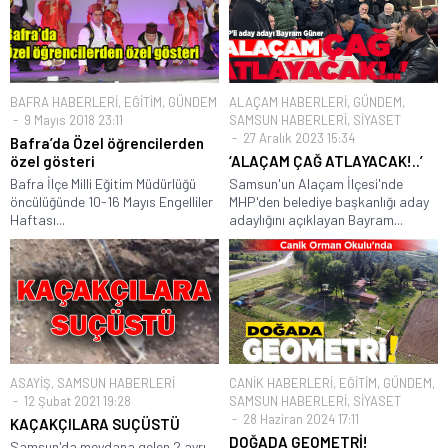
BAFRA HABERLERİ
,
EĞİTİM
,
GÜNDEM
ALAÇAM HABERLERİ
,
GÜNDEM
,
9 Mayıs 2018 23:11
SAMSUN HABERLERİ
,
SİYASET
27 Aralık 2023 15:34
Bafra’da Özel öğrencilerden
özel gösteri
‘ALAÇAM ÇAĞ ATLAYACAK!..’
Bafra İlçe Milli Eğitim Müdürlüğü
Samsun'un Alaçam İlçesi'nde
öncülüğünde 10-16 Mayıs Engelliler
MHP'den belediye başkanlığı aday
Haftası...
adaylığını açıklayan Bayram...
ASAYİŞ
,
SAMSUN HABERLERİ
CANİK HABERLERİ
,
EĞİTİM
,
GÜNDEM
,
12 Şubat 2021 19:28
SAMSUN HABERLERİ
,
SİYASET
28 Haziran 2024 17:11
KAÇAKÇILARA SUÇÜSTÜ
DOĞADA GEOMETRİ!
Samsun'da meydana gelen 2 ayrı