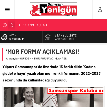
GERİ SAYIM BAŞLADI
SAMSUNSPOR’DA HEDEF 5’İNCİLİK!
İSTANBUL
29°C
ALTIN
6.660,55
‘BAFRA’YA YATIRIM YAPIN!’
HAFIF YAĞMURLU
İŞTE FINDIK FİYATI!
BİST
‘MOR FORMA’ AÇIKLAMASI!
13.779,39
YÖNETİCİ SEÇERKEN YAPILAN EN BÜYÜK HATALAR
Anasayfa
»
GÜNDEM
»
‘MOR FORMA’ AÇIKLAMASI!
DOLAR
47,7111
Yılport Samsunspor’da üzerinde 15 farklı dilde ‘Kadına
EURO
şiddete hayır’ yazılı olan mor renkli formanın, 2022-2023
55,1881
sezonunda da kullanılacağı duyuruldu