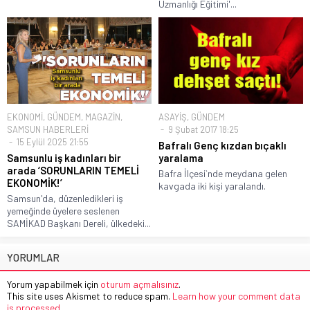
Uzmanlığı Eğitimi'...
EKONOMİ
,
GÜNDEM
,
MAGAZİN
,
ASAYİŞ
,
GÜNDEM
SAMSUN HABERLERİ
9 Şubat 2017 18:25
15 Eylül 2025 21:55
Bafralı Genç kızdan bıçaklı
Samsunlu iş kadınları bir
yaralama
arada ‘SORUNLARIN TEMELİ
Bafra İlçesi`nde meydana gelen
EKONOMİK!’
kavgada iki kişi yaralandı.
Samsun'da, düzenledikleri iş
yemeğinde üyelere seslenen
SAMİKAD Başkanı Dereli, ülkedeki...
YORUMLAR
Yorum yapabilmek için
oturum açmalısınız
.
This site uses Akismet to reduce spam.
Learn how your comment data
is processed.