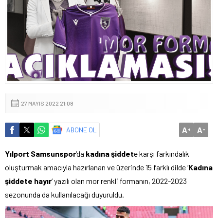
27 MAYIS 2022 21:08
A
A
ABONE OL
+
-
Yılport Samsunspor
‘da
kadına şiddet
e karşı farkındalık
oluşturmak amacıyla hazırlanan ve üzerinde 15 farklı dilde ‘
Kadına
şiddete hayır
‘ yazılı olan mor renkli formanın, 2022-2023
sezonunda da kullanılacağı duyuruldu.