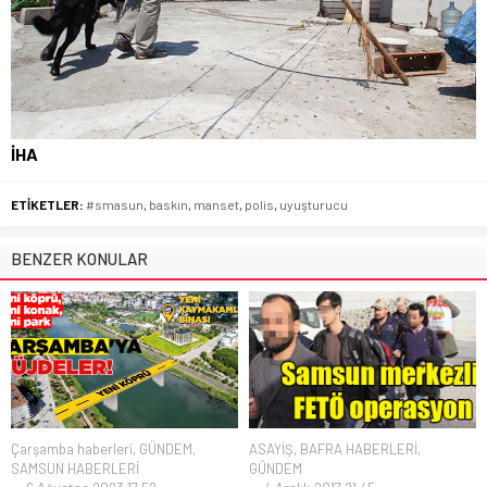
İHA
ETİKETLER:
#smasun
,
baskın
,
manset
,
polis
,
uyuşturucu
BENZER KONULAR
Çarşamba haberleri
,
GÜNDEM
,
ASAYİŞ
,
BAFRA HABERLERİ
,
SAMSUN HABERLERİ
GÜNDEM