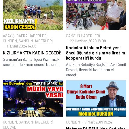
ASAYİŞ
,
BAFRA HABERLERİ
,
SAMSUN HABERLERİ
GÜNDEM
,
SAMSUN HABERLERİ
22 Haziran 2020 18:09
11 Eylül 2024 14:08
Kadınlar Atakum Belediyesi
KIZILIRMAK’TA KADIN CESEDİ!
öncülüğünde girişim ve üretim
kooperatifi kurdu
Samsun'un Bafra ilçesi Kızılırmak
seddesinde kadın cesedi bulundu
Atakum Belediye Başkanı Av. Cemil
Deveci, ilçedeki kadınların el
emeği...
GÜNDEM
,
SAMSUN HABERLERİ
,
GÜNDEM
7 Mart 2019 19:24
ULUSAL
Mehmet DURSUN’dan Kadınlar