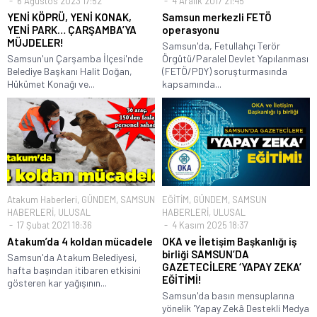
6 Ağustos 2023 17:52
4 Aralık 2017 21:45
YENİ KÖPRÜ, YENİ KONAK,
Samsun merkezli FETÖ
YENİ PARK… ÇARŞAMBA’YA
operasyonu
MÜJDELER!
Samsun'da, Fetullahçı Terör
Samsun'un Çarşamba İlçesi'nde
Örgütü/Paralel Devlet Yapılanması
Belediye Başkanı Halit Doğan,
(FETÖ/PDY) soruşturmasında
Hükümet Konağı ve...
kapsamında...
Atakum Haberleri
,
GÜNDEM
,
SAMSUN
EĞİTİM
,
GÜNDEM
,
SAMSUN
HABERLERİ
,
ULUSAL
HABERLERİ
,
ULUSAL
17 Şubat 2021 18:36
4 Kasım 2025 18:37
Atakum’da 4 koldan mücadele
OKA ve İletişim Başkanlığı iş
birliği SAMSUN’DA
Samsun'da Atakum Belediyesi,
GAZETECİLERE ‘YAPAY ZEKA’
hafta başından itibaren etkisini
EĞİTİMİ!
gösteren kar yağışının...
Samsun'da basın mensuplarına
yönelik 'Yapay Zekâ Destekli Medya