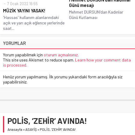
7 Ocak 2022 16:55
Günü mesajı
MÜZİK YAYINI YASAK!
Mehmet DURSUN'dan Kadınlar
'Hassas' kullanım alanlarındaki
Günü Kutlaması
açık ve yarı açık eğlence yerlerinde
saat...
YORUMLAR
Yorum yapabilmek için
oturum açmalısınız
.
This site uses Akismet to reduce spam.
Learn how your comment data
is processed.
Henüz yorum yapılmamış. İlk yorumu yukarıdaki form aracılığıyla siz
yapabilirsiniz.
POLİS, ‘ZEHİR’ AVINDA!
Anasayfa
»
ASAYİŞ
»
POLİS, ‘ZEHİR’ AVINDA!