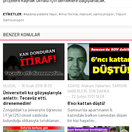
projelere kaynak olması için derneklere bağışlanacak.”
ETİKETLER:
#kadına şiddete hayır
,
#mor forma
,
manset
,
samsunspor
,
Yılport
Samsunspor
BENZER KONULAR
ULUSAL
18 Ocak 2019 18:33
ASAYİŞ
,
Atakum Haberleri
,
SAMSUN
HABERLERİ
,
SON DAKİKA
Üniversiteli kız gözyaşlarıyla
22 Şubat 2021 19:08
anlattı: Tecavüz etti,
direnemedim!
6’ncı kattan düştü!
Zonguldak'ta üniversite öğrencisi
Samsun'da apartmanın 6.
İ.Y.'ye (25) cinsel saldırıda
katındaki balkon camından düşen
bulunduğu iddiasıyla tutuklanan...
bir kişi hayatını...