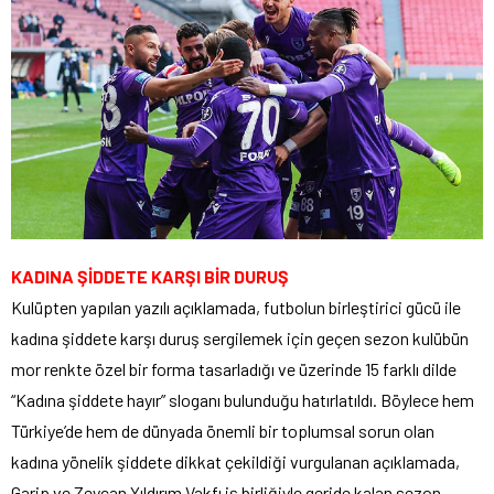
KADINA ŞİDDETE KARŞI BİR DURUŞ
Kulüpten yapılan yazılı açıklamada, futbolun birleştirici gücü ile
kadına şiddete karşı duruş sergilemek için geçen sezon kulübün
mor renkte özel bir forma tasarladığı ve üzerinde 15 farklı dilde
“Kadına şiddete hayır” sloganı bulunduğu hatırlatıldı. Böylece hem
Türkiye’de hem de dünyada önemli bir toplumsal sorun olan
kadına yönelik şiddete dikkat çekildiği vurgulanan açıklamada,
Garip ve Zeycan Yıldırım Vakfı iş birliğiyle geride kalan sezon