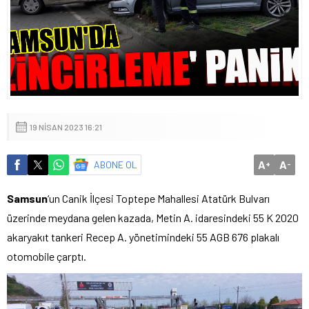
19 NISAN 2023 16:21
A
A
ABONE OL
+
-
Samsun
‘un Canik İlçesi Toptepe Mahallesi Atatürk Bulvarı
üzerinde meydana gelen kazada, Metin A. idaresindeki 55 K 2020
akaryakıt tankeri Recep A. yönetimindeki 55 AGB 676 plakalı
otomobile çarptı.