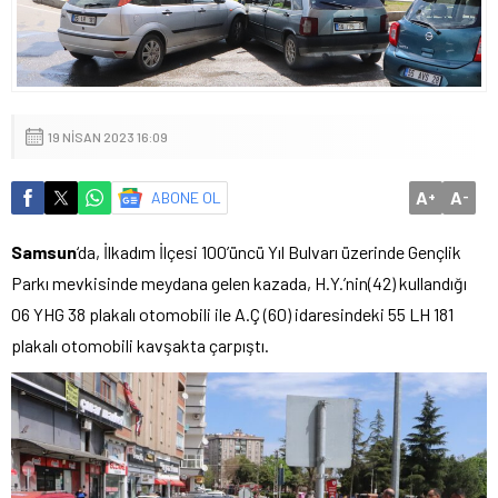
19 NISAN 2023 16:09
A
A
ABONE OL
+
-
Samsun
‘da, İlkadım İlçesi 100’üncü Yıl Bulvarı üzerinde Gençlik
Parkı mevkisinde meydana gelen kazada, H.Y.’nin(42) kullandığı
06 YHG 38 plakalı otomobili ile A.Ç (60) idaresindeki 55 LH 181
plakalı otomobili kavşakta çarpıştı.