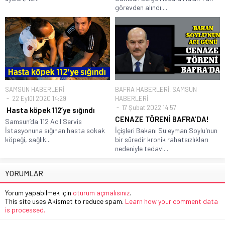
görevden alındı....
SAMSUN HABERLERİ
BAFRA HABERLERİ
,
SAMSUN
22 Eylül 2020 14:29
HABERLERİ
17 Şubat 2022 14:57
Hasta köpek 112’ye sığındı
CENAZE TÖRENİ BAFRA’DA!
Samsun’da 112 Acil Servis
İstasyonuna sığınan hasta sokak
İçişleri Bakanı Süleyman Soylu'nun
köpeği, sağlık...
bir süredir kronik rahatsızlıkları
nedeniyle tedavi...
YORUMLAR
Yorum yapabilmek için
oturum açmalısınız
.
This site uses Akismet to reduce spam.
Learn how your comment data
is processed.