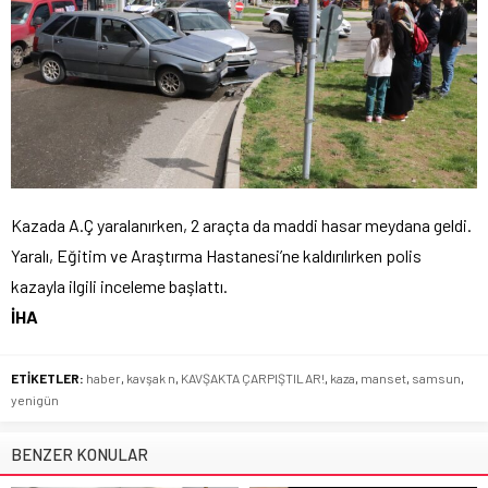
Kazada A.Ç yaralanırken, 2 araçta da maddi hasar meydana geldi.
Yaralı, Eğitim ve Araştırma Hastanesi’ne kaldırılırken polis
kazayla ilgili inceleme başlattı.
İHA
ETİKETLER:
haber
,
kavşak n
,
KAVŞAKTA ÇARPIŞTILAR!
,
kaza
,
manset
,
samsun
,
yenigün
BENZER KONULAR