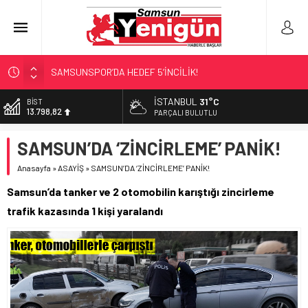
SAMSUNSPOR’DA HEDEF 5’İNCİLİK!
‘BAFRA’YA YATIRIM YAPIN!’
İSTANBUL
31°C
BİST
13.798,82
İŞTE FINDIK FİYATI!
PARÇALI BULUTLU
YÖNETİCİ SEÇERKEN YAPILAN EN BÜYÜK HATALAR
DOLAR
SAMSUN’DA ‘ZİNCİRLEME’ PANİK!
47,5939
GERİ SAYIM BAŞLADI
Anasayfa
»
ASAYİŞ
»
SAMSUN’DA ‘ZİNCİRLEME’ PANİK!
EURO
54,9646
Samsun’da tanker ve 2 otomobilin karıştığı zincirleme
ALTIN
trafik kazasında 1 kişi yaralandı
6.488,95