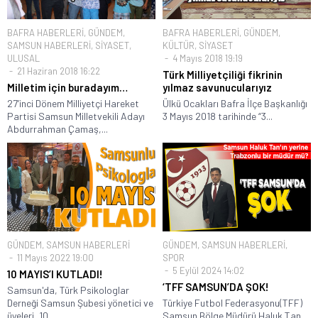
BAFRA HABERLERİ
,
GÜNDEM
,
BAFRA HABERLERİ
,
GÜNDEM
,
SAMSUN HABERLERİ
,
SİYASET
,
KÜLTÜR
,
SİYASET
ULUSAL
4 Mayıs 2018 19:19
21 Haziran 2018 16:22
Türk Milliyetçiliği fikrinin
Milletim için buradayım…
yılmaz savunucularıyız
27’inci Dönem Milliyetçi Hareket
Ülkü Ocakları Bafra İlçe Başkanlığı
Partisi Samsun Milletvekili Adayı
3 Mayıs 2018 tarihinde “3...
Abdurrahman Çamaş,...
GÜNDEM
,
SAMSUN HABERLERİ
GÜNDEM
,
SAMSUN HABERLERİ
,
11 Mayıs 2022 19:00
SPOR
5 Eylül 2024 14:02
10 MAYIS’I KUTLADI!
‘TFF SAMSUN’DA ŞOK!
Samsun'da, Türk Psikologlar
Derneği Samsun Şubesi yönetici ve
Türkiye Futbol Federasyonu(TFF)
üyeleri, 10...
Samsun Bölge Müdürü Haluk Tan