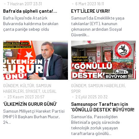
7 Haziran 2017 23:31
6 Mart 2023 16:11
Bafra’da şüpheli çanta!…
EYT’LİLERE UYARI!
Bafra İlçesi’nde Atatürk
Samsun'(da Emeklilikte yaşa
Bulvarında kaldırıma bırakılan
takılanlar (EYT), kanunun
çanta paniğe sebep oldu
çıkmasının ardından Sosyal
Güvenlik...
GÜNDEM
,
KÜLTÜR
,
SAMSUN
GÜNDEM
,
SAMSUN HABERLERİ
,
HABERLERİ
,
SİYASET
,
ULUSAL
SPOR
23 Kasım 2023 20:57
2 Eylül 2025 20:32
‘ÜLKEMİZİN GURUR GÜNÜ’
Samsunspor Taraftarı için
‘GÖNÜLLÜ DESTEK’ BÜYÜYOR!
Samsun Milliyetçi Hareket Partisi
(MHP) İl Başkanı Burhan Mucur,
Samsun'da, Passolig’den
24...
Biletinial’a geçiş sürecinde
teknolojik zorluk yaşayan
taraftarlara gönüllü...