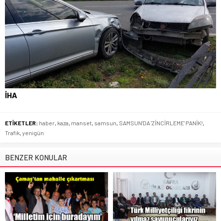
İHA
ETİKETLER:
haber
,
kaza
,
manset
,
samsun
,
SAMSUN'DA 'ZİNCİRLEME' PANİK!
,
Trafik
,
yenigün
BENZER KONULAR