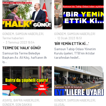
GÜNDEM
,
SAMSUN HABERLERİ
,
GÜNDEM
,
SAMSUN HABERLERİ
Terme haberleri
12 Ocak 2023 16:51
3 Temmuz 2023 19:54
‘BİR YEMİN ETTİK Kİ…’
TERME’DE ‘HALK’ GÜNÜ!
Samsun Tabip Odası Yönetim
Samsun'da Terme Belediye
Kurulu üyeleri, TTB'nin iktidar
Başkanı Av. Ali Kılıç, haftanın ilk
tarafından hedef...
iş...
ASAYİŞ
,
BAFRA HABERLERİ
,
GÜNDEM
,
SAMSUN HABERLERİ
,
GÜNDEM
,
SON DAKİKA
ULUSAL