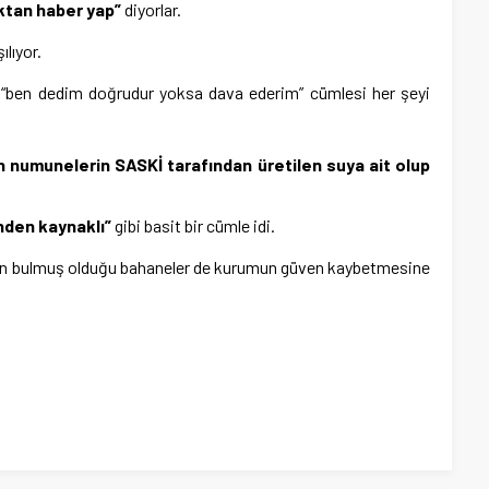
ktan haber yap”
diyorlar.
lıyor.
i “ben dedim doğrudur yoksa dava ederim” cümlesi her şeyi
len numunelerin SASKİ tarafından üretilen suya ait olup
nden kaynaklı”
gibi basit bir cümle idi.
in bulmuş olduğu bahaneler de kurumun güven kaybetmesine