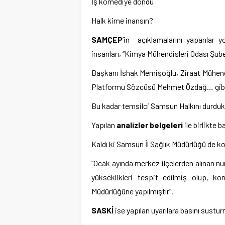
İş komediye döndü
Halk kime inansın?
SAMÇEP
’in açıklamalarını yapanlar y
insanları, “Kimya Mühendisleri Odası Şu
Başkanı İshak Memişoğlu, Ziraat Mühen
Platformu Sözcüsü Mehmet Özdağ… gibi k
Bu kadar temsilci Samsun Halkını durduk
Yapılan
analizler belgeleri
ile birlikte 
Kaldı ki Samsun İl Sağlık Müdürlüğü de k
“Ocak ayında merkez ilçelerden alınan n
yükseklikleri tespit edilmiş olup, kon
Müdürlüğüne yapılmıştır”.
SASKİ
ise yapılan uyarılara basını sustu