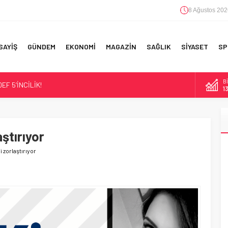
8 Ağustos 202
SAYİŞ
GÜNDEM
EKONOMİ
MAGAZİN
SAĞLIK
SİYASET
SP
B
F 5’İNCİLİK!
1
IN!’
D
47
 YAPILAN EN BÜYÜK HATALAR
aştırıyor
E
5
i zorlaştırıyor
A
6