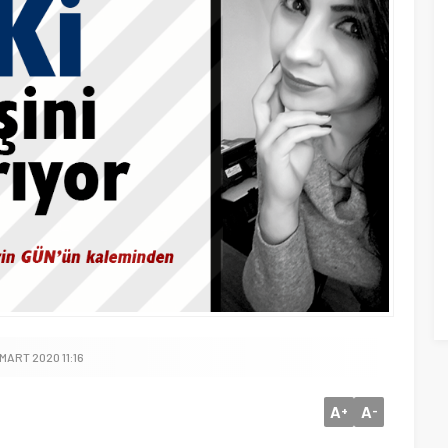
MART 2020 11:16
A
A
+
-