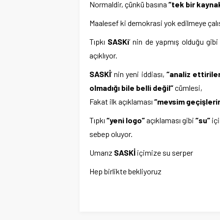
Normaldir, çünkü basına
“tek bir kayna
Maalesef ki demokrasi yok edilmeye çalışı
Tıpkı
SASKi
’ nin de yapmış olduğu gib
açıklıyor.
SASKİ
’ nin yeni iddiası,
“analiz ettiri
olmadığı bile belli değil”
cümlesi,
Fakat ilk açıklaması
“mevsim geçişleri
Tıpkı
“yeni logo”
açıklaması gibi
“su”
iç
sebep oluyor.
Umarız
SASKİ
içimize su serper
Hep birlikte bekliyoruz