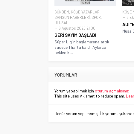
GÜNDEM
,
KÖŞE YAZARLARI
,
KÖŞE 
SAMSUN HABERLERİ
,
SPOR
,
8 Ek
ULUSAL
ADI ”
6 Ağustos 2026 21:00
Musa G
GERİ SAYIM BAŞLADI
Süper Lig’in başlamasına artık
sadece 1 hafta kaldı. Aylarca
bekledik....
YORUMLAR
Yorum yapabilmek için
oturum açmalısınız
.
This site uses Akismet to reduce spam.
Lear
Henüz yorum yapılmamış. İlk yorumu yukarıdaki