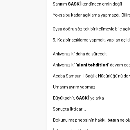
Sanırım
SASKİ
kendinden emin değil
Yoksa bu kadar açıklama yapmazdı. Bilirsi
Oysa doğru söz tek bir kelimeyle bile açık
5. Kez bir açıklama yapmak, yapılan açık
Anlıyoruz ki daha da sürecek
Anlıyoruz ki
‘aleni tehditleri’
devam ed
Acaba Samsun İl Sağlık Müdürlüğü’nü de 
Umarım ayrım yapmaz.
Büyükşehir,
SASKİ
’ ye arka
Sonuçta iktidar…
Dokunulmaz hepsinin hakkı,
basın
ne ol