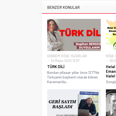
BENZER KONULAR
GÜNDEM
,
KÖŞE YAZARLARI
KÖŞE 
24 Mayıs 2022 12:57
20 E
TÜRK DİLİ
Helal
Emane
Bundan yıllaaar yıllar önce 1277’de
Halel
Türkçenin başkenti olarak bilinen
Karaman’da...
Songül