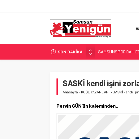
A
SON DAKİKA
SAMSUNSPOR’DA HEDE
‘BAFRA’YA YATIRIM YAP
İŞTE FINDIK FİYATI!
YÖNETİCİ SEÇERKEN
SASKİ kendi işini zorl
GERİ SAYIM BAŞLADI
Anasayfa
»
KÖŞE YAZARLARI
»
SASKİ kendi işin
Pervin GÜN’ün kaleminden..