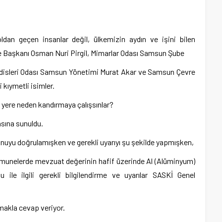
oldan geçen insanlar değil, ülkemizin aydın ve işini bilen
be Başkanı Osman Nuri Pirgil, Mimarlar Odası Samsun Şube
disleri Odası Samsun Yönetimi Murat Akar ve Samsun Çevre
ıymetli isimler.
 yere neden kandırmaya çalışsınlar?
basına sunuldu.
onuyu doğrulamışken ve gerekli uyarıyı şu şekilde yapmışken,
umunelerde mevzuat değerinin hafif üzerinde Al (Alüminyum)
u ile ilgili gerekli bilgilendirme ve uyarılar SASKİ Genel
rmakla cevap veriyor.