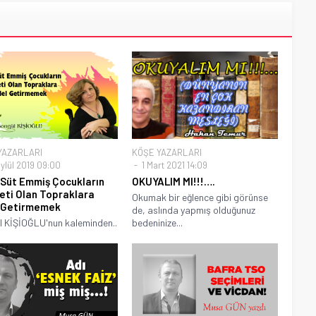
YAZARLARI
KÖŞE YAZARLARI
ylül 2019 09:00
1 Mart 2021 14:09
 Süt Emmiş Çocukların
OKUYALIM MI!!!….
ti Olan Topraklara
Okumak bir eğlence gibi görünse
 Getirmemek
de, aslında yapmış olduğunuz
 KİŞİOĞLU'nun kaleminden..
bedeninize...