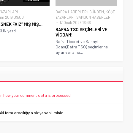
YAZARLARI
BAFRA HABERLERİ
,
GÜNDEM
,
KÖŞE
im 2019 09:00
YAZARLARI
,
SAMSUN HABERLERİ
17 Ocak 2026 16:36
ESNEK FAİZ” MİŞ MİŞ…!
BAFRA TSO SEÇİMLERİ VE
ÜN yazdı..
VİCDAN!
Bafra Ticaret ve Sanayi
Odası(Bafra TSO) seçimlerine
aylar var ama...
n how your comment data is processed.
 form aracılığıyla siz yapabilirsiniz.