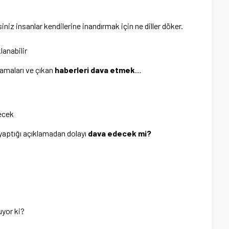
niz insanlar kendilerine inandırmak için ne diller döker.
lanabilir
lamaları ve çıkan
haberleri dava etmek
…
ecek
yaptığı açıklamadan dolayı
dava edecek mi?
uyor ki?