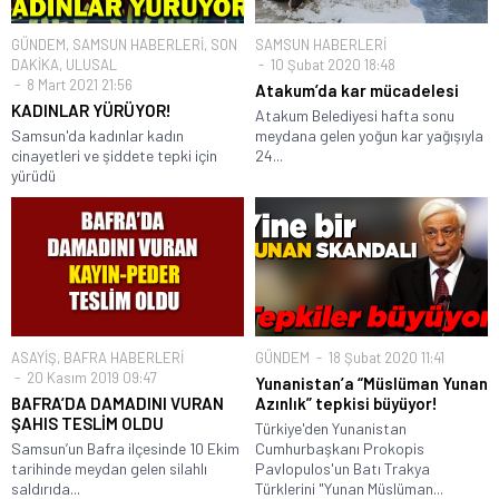
GÜNDEM
,
SAMSUN HABERLERİ
,
SON
SAMSUN HABERLERİ
DAKİKA
,
ULUSAL
10 Şubat 2020 18:48
8 Mart 2021 21:56
Atakum’da kar mücadelesi
KADINLAR YÜRÜYOR!
Atakum Belediyesi hafta sonu
Samsun'da kadınlar kadın
meydana gelen yoğun kar yağışıyla
cinayetleri ve şiddete tepki için
24...
yürüdü
ASAYİŞ
,
BAFRA HABERLERİ
GÜNDEM
18 Şubat 2020 11:41
20 Kasım 2019 09:47
Yunanistan’a “Müslüman Yunan
BAFRA’DA DAMADINI VURAN
Azınlık” tepkisi büyüyor!
ŞAHIS TESLİM OLDU
Türkiye'den Yunanistan
Samsun’un Bafra ilçesinde 10 Ekim
Cumhurbaşkanı Prokopis
tarihinde meydan gelen silahlı
Pavlopulos'un Batı Trakya
saldırıda...
Türklerini "Yunan Müslüman...