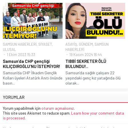
SAMSUN HABERLERİ
,
SİYASET
,
ASAYİŞ
,
GÜNDEM
,
SAMSUN
ULUSAL
HABERLERİ
1 Ekim 2023 15:33
19 Kasım 2024 16:44
Samsun’da CHP gençliği
TIBBİ SEKRETER ÖLÜ
KILIÇDIROĞLU’NU İSTEMİYOR!
BULUNDU!..
Samsun’da CHP İlkadım Gençlik
Samsun’da sağlık çalışanı 22
Kolları üyeleri Atatürk Anıtı önünde
yaşındaki genç kız yatağında ölü
basın...
olarak...
YORUMLAR
Yorum yapabilmek için
oturum açmalısınız
.
This site uses Akismet to reduce spam.
Learn how your comment data
is processed.