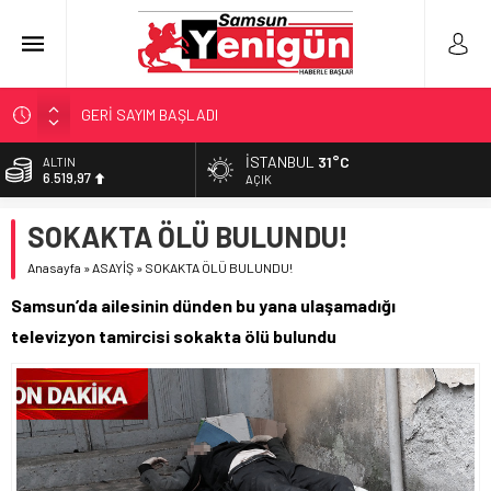
GERİ SAYIM BAŞLADI
SAMSUNSPOR’DA HEDEF 5’İNCİLİK!
İSTANBUL
31°C
ALTIN
6.519,97
‘BAFRA’YA YATIRIM YAPIN!’
AÇIK
İŞTE FINDIK FİYATI!
BİST
SOKAKTA ÖLÜ BULUNDU!
13.798,82
YÖNETİCİ SEÇERKEN YAPILAN EN BÜYÜK HATALAR
Anasayfa
»
ASAYİŞ
»
SOKAKTA ÖLÜ BULUNDU!
DOLAR
47,7025
Samsun’da ailesinin dünden bu yana ulaşamadığı
EURO
televizyon tamircisi sokakta ölü bulundu
55,0112