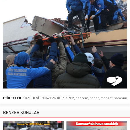
ETİKETLER:
3 KARDEŞİ ENKAZDAN KURTARDI!
,
deprem
,
haber
,
manset
,
samsun
BENZER KONULAR