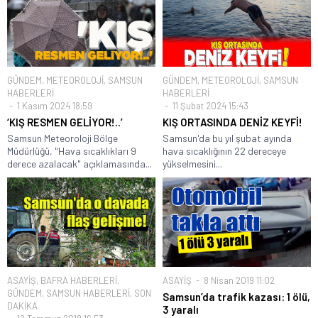
GÜNDEM
,
METEOROLOJİ
,
SAMSUN
GÜNDEM
,
METEOROLOJİ
,
SAMSUN
HABERLERİ
HABERLERİ
1 Kasım 2024 18:59
11 Şubat 2024 15:43
‘KIŞ RESMEN GELİYOR!..’
KIŞ ORTASINDA DENİZ KEYFİ!
Samsun Meteoroloji Bölge
Samsun'da bu yıl şubat ayında
Müdürlüğü, "Hava sıcaklıkları 9
hava sıcaklığının 22 dereceye
derece azalacak" açıklamasında...
yükselmesini...
ASAYİŞ
,
BAFRA HABERLERİ
,
ASAYİŞ
8 Nisan 2019 11:02
GÜNDEM
,
SAMSUN HABERLERİ
,
SON
Samsun’da trafik kazası: 1 ölü,
DAKİKA
3 yaralı