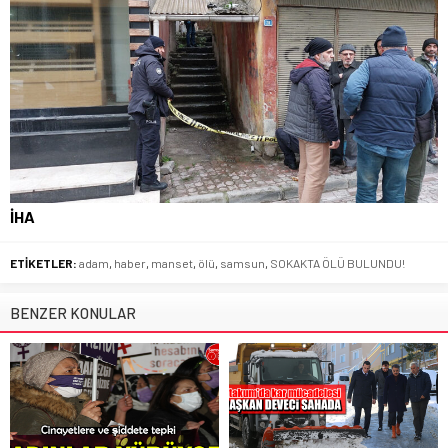
İHA
ETİKETLER:
adam
,
haber
,
manset
,
ölü
,
samsun
,
SOKAKTA ÖLÜ BULUNDU!
BENZER KONULAR