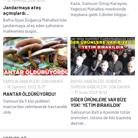
12 Temmuz 2018 16:53
Kaza, Samsun-Sinop Karayolu
Jandarmaya ateş
Yağınözü Mahallesi mevkisinde
açmışlardı…
meydana geldi. Edinilen bilgiye...
Bafra İlçesi Doğanca Mahallesi’nde
jandarmaya ateş eden şahısların
mahkemesi bugün...
SAMSUN HABERLERİ
,
SON DAKİKA
BAFRA HABERLERİ
,
GÜNDEM
,
18 Temmuz 2022 15:27
SAMSUN HABERLERİ
,
SON DAKİKA
17 Ocak 2023 16:43
MANTAR ÖLDÜRÜYORDU!
DİĞER ÜRÜNLERE VAR BİZE
Samsun'da 3 kişi yedikleri
YOK! ‘YETİM BIRAKILDIK’
mantardan zehirlenerek hastanelik
oldu
Samsun’un Bafra ilçesinde tütün
üreticileri, tütüne de kilo bazında
destek...