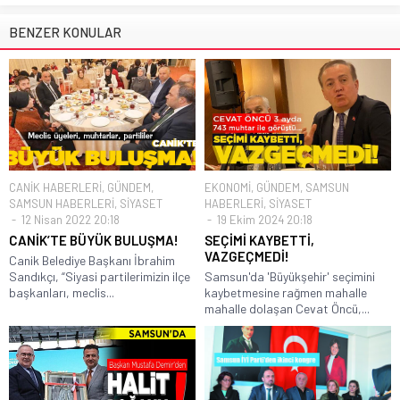
BENZER KONULAR
CANİK HABERLERİ
,
GÜNDEM
,
EKONOMİ
,
GÜNDEM
,
SAMSUN
SAMSUN HABERLERİ
,
SİYASET
HABERLERİ
,
SİYASET
12 Nisan 2022 20:18
19 Ekim 2024 20:18
CANİK’TE BÜYÜK BULUŞMA!
SEÇİMİ KAYBETTİ,
VAZGEÇMEDİ!
Canik Belediye Başkanı İbrahim
Sandıkçı, “Siyasi partilerimizin ilçe
Samsun'da 'Büyükşehir' seçimini
başkanları, meclis...
kaybetmesine rağmen mahalle
mahalle dolaşan Cevat Öncü,...