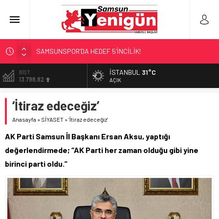
SAMSUNSPOR’DA HEDEF 5’İNCİLİK!
‘BAFRA’YA YATIRIM YAPIN!’
İSTANBUL
31°C
DOLAR
47,5939
İŞTE FINDIK FİYATI!
AÇIK
YÖNETİCİ SEÇERKEN YAPILAN EN BÜYÜK HATALAR
EURO
‘İtiraz edeceğiz’
54,9646
GERİ SAYIM BAŞLADI
Anasayfa
»
SİYASET
»
‘İtiraz edeceğiz’
ALTIN
6.488,95
AK Parti Samsun İl Başkanı Ersan Aksu, yaptığı
BİST
değerlendirmede; “AK Parti her zaman olduğu gibi yine
13.798,82
birinci parti oldu.”