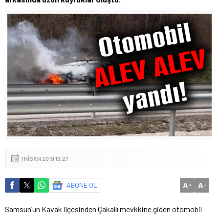
1 NISAN 2019 19:27
A
A
ABONE OL
+
-
Samsun’un Kavak ilçesinden Çakallı mevkkine giden otomobil