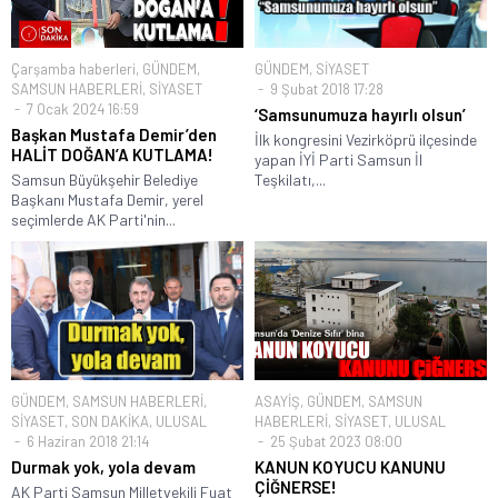
Çarşamba haberleri
,
GÜNDEM
,
GÜNDEM
,
SİYASET
SAMSUN HABERLERİ
,
SİYASET
9 Şubat 2018 17:28
7 Ocak 2024 16:59
‘Samsunumuza hayırlı olsun’
Başkan Mustafa Demir’den
İlk kongresini Vezirköprü ilçesinde
HALİT DOĞAN’A KUTLAMA!
yapan İYİ Parti Samsun İl
Samsun Büyükşehir Belediye
Teşkilatı,...
Başkanı Mustafa Demir, yerel
seçimlerde AK Parti'nin...
GÜNDEM
,
SAMSUN HABERLERİ
,
ASAYİŞ
,
GÜNDEM
,
SAMSUN
SİYASET
,
SON DAKİKA
,
ULUSAL
HABERLERİ
,
SİYASET
,
ULUSAL
6 Haziran 2018 21:14
25 Şubat 2023 08:00
Durmak yok, yola devam
KANUN KOYUCU KANUNU
ÇİĞNERSE!
AK Parti Samsun Milletvekili Fuat