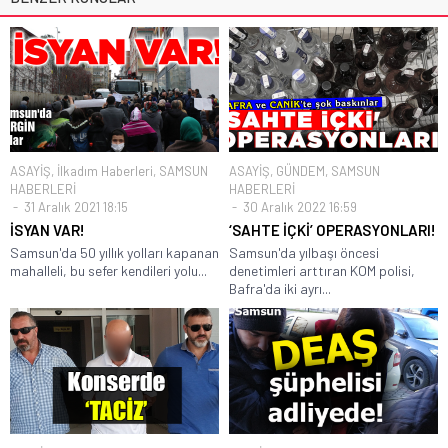
ASAYİŞ
,
İlkadım Haberleri
,
SAMSUN
ASAYİŞ
,
GÜNDEM
,
SAMSUN
HABERLERİ
HABERLERİ
31 Aralık 2021 18:15
30 Aralık 2022 16:59
İSYAN VAR!
‘SAHTE İÇKİ’ OPERASYONLARI!
Samsun'da 50 yıllık yolları kapanan
Samsun'da yılbaşı öncesi
mahalleli, bu sefer kendileri yolu...
denetimleri arttıran KOM polisi,
Bafra'da iki ayrı...