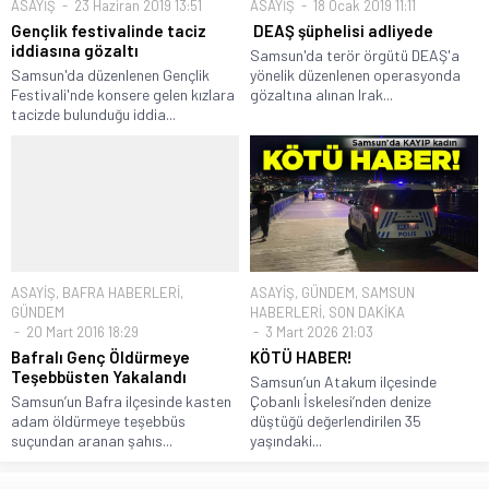
ASAYİŞ
23 Haziran 2019 13:51
ASAYİŞ
18 Ocak 2019 11:11
Gençlik festivalinde taciz
DEAŞ şüphelisi adliyede
iddiasına gözaltı
Samsun'da terör örgütü DEAŞ'a
Samsun'da düzenlenen Gençlik
yönelik düzenlenen operasyonda
Festivali'nde konsere gelen kızlara
gözaltına alınan Irak...
tacizde bulunduğu iddia...
ASAYİŞ
,
BAFRA HABERLERİ
,
ASAYİŞ
,
GÜNDEM
,
SAMSUN
GÜNDEM
HABERLERİ
,
SON DAKİKA
20 Mart 2016 18:29
3 Mart 2026 21:03
Bafralı Genç Öldürmeye
KÖTÜ HABER!
Teşebbüsten Yakalandı
Samsun’un Atakum ilçesinde
Samsun’un Bafra ilçesinde kasten
Çobanlı İskelesi’nden denize
adam öldürmeye teşebbüs
düştüğü değerlendirilen 35
suçundan aranan şahıs...
yaşındaki...