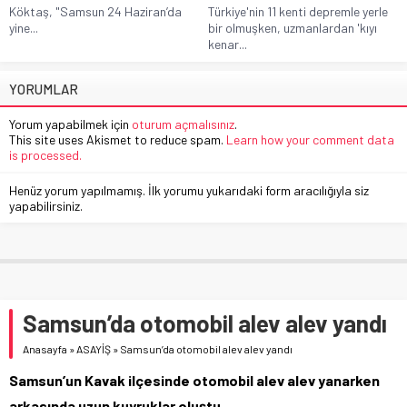
Köktaş, "Samsun 24 Haziran’da
Türkiye'nin 11 kenti depremle yerle
yine...
bir olmuşken, uzmanlardan 'kıyı
kenar...
YORUMLAR
Yorum yapabilmek için
oturum açmalısınız
.
This site uses Akismet to reduce spam.
Learn how your comment data
is processed.
Henüz yorum yapılmamış. İlk yorumu yukarıdaki form aracılığıyla siz
yapabilirsiniz.
Samsun’da otomobil alev alev yandı
Anasayfa
»
ASAYİŞ
»
Samsun’da otomobil alev alev yandı
Samsun’un Kavak ilçesinde otomobil alev alev yanarken
arkasında uzun kuyruklar oluştu.