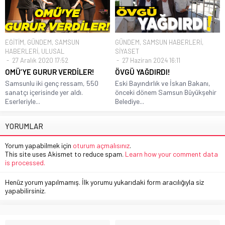
EĞİTİM
,
GÜNDEM
,
SAMSUN
GÜNDEM
,
SAMSUN HABERLERİ
,
HABERLERİ
,
ULUSAL
SİYASET
27 Aralık 2020 17:52
27 Haziran 2024 16:11
OMÜ’YE GURUR VERDİLER!
ÖVGÜ YAĞDIRDI!
Samsunlu iki genç ressam, 550
Eski Bayındırlık ve İskan Bakanı,
sanatçı içerisinde yer aldı.
önceki dönem Samsun Büyükşehir
Eserleriyle...
Belediye...
YORUMLAR
Yorum yapabilmek için
oturum açmalısınız
.
This site uses Akismet to reduce spam.
Learn how your comment data
is processed.
Henüz yorum yapılmamış. İlk yorumu yukarıdaki form aracılığıyla siz
yapabilirsiniz.