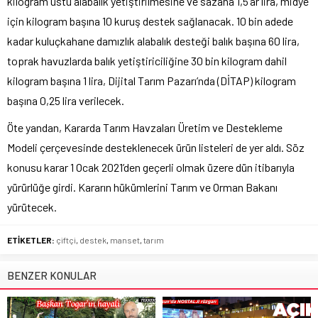
kilogram üstü alabalık yetiştirilmesine ve sazana 1,5’ar lira, midye
için kilogram başına 10 kuruş destek sağlanacak. 10 bin adede
kadar kuluçkahane damızlık alabalık desteği balık başına 60 lira,
toprak havuzlarda balık yetiştiriciliğine 30 bin kilogram dahil
kilogram başına 1 lira, Dijital Tarım Pazarı’nda (DİTAP) kilogram
başına 0,25 lira verilecek.
Öte yandan, Kararda Tarım Havzaları Üretim ve Destekleme
Modeli çerçevesinde desteklenecek ürün listeleri de yer aldı. Söz
konusu karar 1 Ocak 2021’den geçerli olmak üzere dün itibarıyla
yürürlüğe girdi. Kararın hükümlerini Tarım ve Orman Bakanı
yürütecek.
ETİKETLER:
çiftçi
,
destek
,
manset
,
tarım
BENZER KONULAR