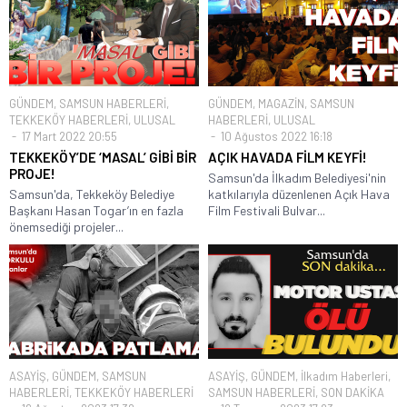
GÜNDEM
,
SAMSUN HABERLERİ
,
GÜNDEM
,
MAGAZİN
,
SAMSUN
TEKKEKÖY HABERLERİ
,
ULUSAL
HABERLERİ
,
ULUSAL
17 Mart 2022 20:55
10 Ağustos 2022 16:18
TEKKEKÖY’DE ‘MASAL’ GİBİ BİR
AÇIK HAVADA FİLM KEYFİ!
PROJE!
Samsun'da İlkadım Belediyesi'nin
Samsun'da, Tekkeköy Belediye
katkılarıyla düzenlenen Açık Hava
Başkanı Hasan Togar’ın en fazla
Film Festivali Bulvar...
önemsediği projeler...
ASAYİŞ
,
GÜNDEM
,
SAMSUN
ASAYİŞ
,
GÜNDEM
,
İlkadım Haberleri
,
HABERLERİ
,
TEKKEKÖY HABERLERİ
SAMSUN HABERLERİ
,
SON DAKİKA