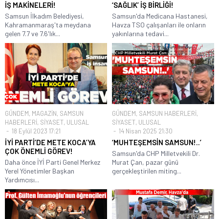
İŞ MAKİNELERİ!
‘SAĞLIK’ İŞ BİRLİĞİ!
Samsun İlkadım Belediyesi,
Samsun'da Medicana Hastanesi,
Kahramanmaraş'ta meydana
Havza TSO çalışanları ile onların
gelen 7.7 ve 7.6'lık...
yakınlarına tedavi...
GÜNDEM
,
MAGAZİN
,
SAMSUN
GÜNDEM
,
SAMSUN HABERLERİ
,
HABERLERİ
,
SİYASET
,
ULUSAL
SİYASET
,
ULUSAL
18 Eylül 2023 17:21
14 Nisan 2025 21:30
İYİ PARTİ’DE METE KOCA’YA
‘MUHTEŞEMSİN SAMSUN!..’
ÇOK ÖNEMLİ GÖREV!
Samsun'da CHP Milletvekili Dr.
Daha önce İYİ Parti Genel Merkez
Murat Çan, pazar günü
Yerel Yönetimler Başkan
gerçekleştirilen miting...
Yardımcısı...