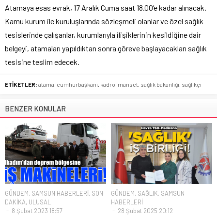
Atamaya esas evrak, 17 Aralık Cuma saat 18.00’e kadar alınacak.
Kamu kurum ile kuruluşlarında sözleşmeli olanlar ve özel sağlık
tesislerinde çalışanlar, kurumlarıyla ilişiklerinin kesildiğine dair
belgeyi, atamaları yapıldıktan sonra göreve başlayacakları sağlık
tesisine teslim edecek.
ETİKETLER:
atama
,
cumhurbaşkanı
,
kadro
,
manset
,
sağlık bakanlığı
,
sağlıkçı
BENZER KONULAR
GÜNDEM
,
SAMSUN HABERLERİ
,
SON
GÜNDEM
,
SAĞLIK
,
SAMSUN
DAKİKA
,
ULUSAL
HABERLERİ
8 Şubat 2023 18:57
28 Şubat 2025 20:12