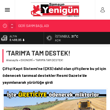
GERİ SAYIM BAŞLADI
SAMSUNSPOR’DA HEDEF 5’İNCİLİK!
İSTANBUL
31°C
ALTIN
6.488,95
‘BAFRA’YA YATIRIM YAPIN!’
AÇIK
İŞTE FINDIK FİYATI!
BİST
‘TARIM’A TAM DESTEK!
13.798,82
YÖNETİCİ SEÇERKEN YAPILAN EN BÜYÜK HATALAR
Anasayfa
»
EKONOMİ
»
‘TARIM’A TAM DESTEK!
DOLAR
47,5939
Çiftçi Kayıt Sistemi’ne (ÇKS) dahil olan çiftçilere bu yıl için
EURO
ödenecek tarımsal destekler Resmi Gazete’de
54,9646
yayımlanarak yürürlüğe girdi