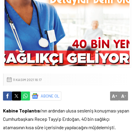
11 KASIM 2021 16:17
A
A
ABONE OL
+
-
Kabine Toplantıs
ı’nın ardından ulusa sesleniş konuşması yapan
Cumhurbaşkanı Recep Tayyip Erdoğan, 40 bin sağlıkçı
atamasının kısa süre içerisinde yapılacağını müjdelemişti.