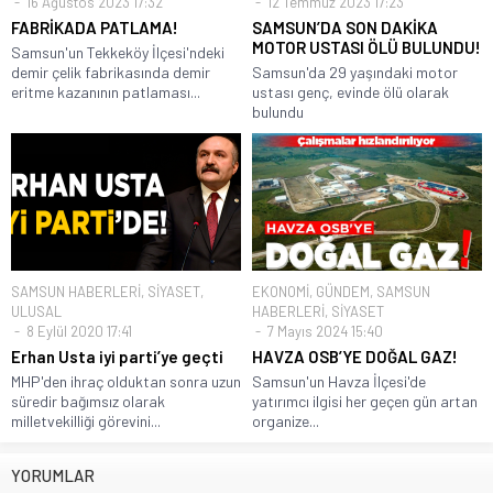
16 Ağustos 2023 17:32
12 Temmuz 2023 17:23
FABRİKADA PATLAMA!
SAMSUN’DA SON DAKİKA
MOTOR USTASI ÖLÜ BULUNDU!
Samsun'un Tekkeköy İlçesi'ndeki
demir çelik fabrikasında demir
Samsun'da 29 yaşındaki motor
eritme kazanının patlaması...
ustası genç, evinde ölü olarak
bulundu
SAMSUN HABERLERİ
,
SİYASET
,
EKONOMİ
,
GÜNDEM
,
SAMSUN
ULUSAL
HABERLERİ
,
SİYASET
8 Eylül 2020 17:41
7 Mayıs 2024 15:40
Erhan Usta iyi parti’ye geçti
HAVZA OSB’YE DOĞAL GAZ!
MHP'den ihraç olduktan sonra uzun
Samsun'un Havza İlçesi'de
süredir bağımsız olarak
yatırımcı ilgisi her geçen gün artan
milletvekilliği görevini...
organize...
YORUMLAR