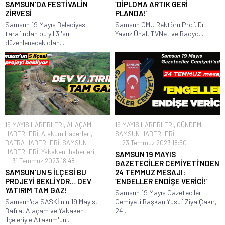
SAMSUN’DA FESTİVALİN
‘DİPLOMA ARTIK GERİ
ZİRVESİ
PLANDA!’
Samsun 19 Mayıs Belediyesi
Samsun OMÜ Rektörü Prof. Dr.
tarafından bu yıl 3.'sü
Yavuz Ünal, TVNet ve Radyo...
düzenlenecek olan...
19 MAYIS HABERLERİ
,
ALAÇAM
19 MAYIS HABERLERİ
,
GÜNDEM
,
HABERLERİ
,
Atakum Haberleri
,
SAMSUN HABERLERİ
BAFRA HABERLERİ
,
SAMSUN
23 Temmuz 2023 18:50
HABERLERİ
,
Yakakent haberleri
SAMSUN 19 MAYIS
31 Temmuz 2023 18:48
GAZETECİLER CEMİYETİ’NDEN
SAMSUN’UN 5 İLÇESİ BU
24 TEMMUZ MESAJI:
PROJEYİ BEKLİYOR… DEV
‘ENGELLER ENDİŞE VERİCİ!’
YATIRIM TAM GAZ!
Samsun 19 Mayıs Gazeteciler
Samsun'da SASKİ'nin 19 Mayıs,
Cemiyeti Başkan Yusuf Ziya Çakır,
Bafra, Alaçam ve Yakakent
24...
ilçeleriyle Atakum'un...