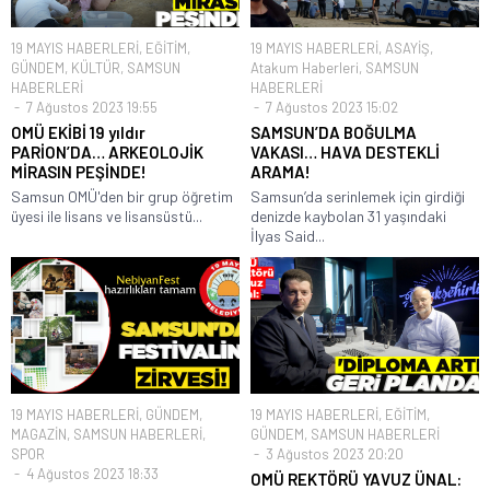
19 MAYIS HABERLERİ
,
EĞİTİM
,
19 MAYIS HABERLERİ
,
ASAYİŞ
,
GÜNDEM
,
KÜLTÜR
,
SAMSUN
Atakum Haberleri
,
SAMSUN
HABERLERİ
HABERLERİ
7 Ağustos 2023 19:55
7 Ağustos 2023 15:02
OMÜ EKİBİ 19 yıldır
SAMSUN’DA BOĞULMA
PARİON’DA… ARKEOLOJİK
VAKASI… HAVA DESTEKLİ
MİRASIN PEŞİNDE!
ARAMA!
Samsun OMÜ'den bir grup öğretim
Samsun’da serinlemek için girdiği
üyesi ile lisans ve lisansüstü...
denizde kaybolan 31 yaşındaki
İlyas Said...
19 MAYIS HABERLERİ
,
GÜNDEM
,
19 MAYIS HABERLERİ
,
EĞİTİM
,
MAGAZİN
,
SAMSUN HABERLERİ
,
GÜNDEM
,
SAMSUN HABERLERİ
SPOR
3 Ağustos 2023 20:20
4 Ağustos 2023 18:33
OMÜ REKTÖRÜ YAVUZ ÜNAL: