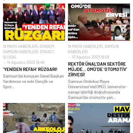
19 MAYIS HABERLERİ
,
GÜNDEM
,
19 MAYIS HABERLERİ
,
SAMSUN
SAMSUN HABERLERİ
,
SİYASET
,
HABERLERİ
ULUSAL
13 Ağustos 2023 19:58
14 Ağustos 2023 19:40
REKTÖR ÜNAL’DAN SEKTÖRE
‘YENİDEN REFAH’ RÜZGARI!
MÜJDE… OMÜ’DE ‘OTOMOTİV’
ZİRVESİ!
Samsun'da konuşan Genel Başkan
Yardımcısı ve eski Gençlik ve
Samsun Ondokuz Mayıs
Spor...
Üniversitesi'nin(OMÜ), üniversite-
sanayi işbirliği doğrultusunda
Samsun'da otomotiv yan...