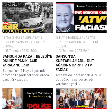
19 MAYIS HABERLERİ
,
ASAYİŞ
,
19 MAYIS HABERLERİ
,
ASAYİŞ
,
GÜNDEM
,
SAMSUN HABERLERİ
,
GÜNDEM
,
SAMSUN HABERLERİ
,
ULUSAL
ULUSAL
16 Temmuz 2023 18:00
12 Temmuz 2023 17:44
SAMSUN’DA KAZA… BELEDİYE
SAMSUN’DA
ÖNÜNDE PANİK! AĞIR
KURTARILAMADI… DUT
YARALANDILAR!
AĞACINA ÇARPTI ATV
FACİASI!
Samsun'un 19 Mayıs İlçesi'nde
otomobilin park halindeki araca
Amasya'da idaresindeki ATV ile
çarptığı kazada...
dut ağacına çarparak ağır
yaralanan yaşlı...