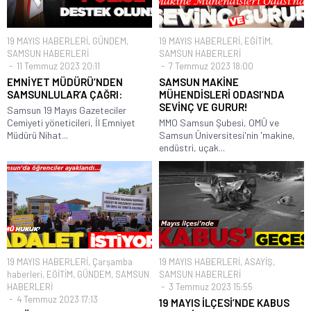
19 MAYIS HABERLERİ
,
GÜNDEM
,
19 MAYIS HABERLERİ
,
EĞİTİM
,
SAMSUN HABERLERİ
SAMSUN HABERLERİ
11 Temmuz 2023 20:11
7 Temmuz 2023 18:00
EMNİYET MÜDÜRÜ’NDEN
SAMSUN MAKİNE
SAMSUNLULAR’A ÇAĞRI:
MÜHENDİSLERİ ODASI’NDA
SEVİNÇ VE GURUR!
Samsun 19 Mayıs Gazeteciler
Cemiyeti yöneticileri, İl Emniyet
MMO Samsun Şubesi, OMÜ ve
Müdürü Nihat...
Samsun Üniversitesi'nin 'makine,
endüstri, uçak...
19 MAYIS HABERLERİ
,
Çarşamba
19 MAYIS HABERLERİ
,
ASAYİŞ
,
haberleri
,
EĞİTİM
,
GÜNDEM
,
SAMSUN
SAMSUN HABERLERİ
HABERLERİ
3 Temmuz 2023 15:55
4 Temmuz 2023 17:13
19 MAYIS İLÇESİ’NDE KABUS