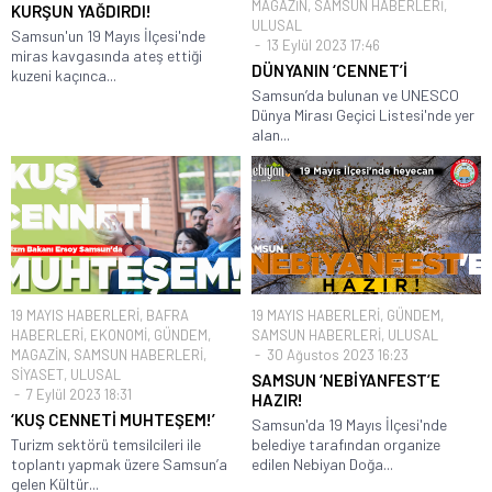
MAGAZİN
,
SAMSUN HABERLERİ
,
KURŞUN YAĞDIRDI!
ULUSAL
Samsun'un 19 Mayıs İlçesi'nde
13 Eylül 2023 17:46
miras kavgasında ateş ettiği
DÜNYANIN ‘CENNET’İ
kuzeni kaçınca...
Samsun’da bulunan ve UNESCO
Dünya Mirası Geçici Listesi'nde yer
alan...
19 MAYIS HABERLERİ
,
BAFRA
19 MAYIS HABERLERİ
,
GÜNDEM
,
HABERLERİ
,
EKONOMİ
,
GÜNDEM
,
SAMSUN HABERLERİ
,
ULUSAL
MAGAZİN
,
SAMSUN HABERLERİ
,
30 Ağustos 2023 16:23
SİYASET
,
ULUSAL
SAMSUN ‘NEBİYANFEST’E
7 Eylül 2023 18:31
HAZIR!
‘KUŞ CENNETİ MUHTEŞEM!’
Samsun'da 19 Mayıs İlçesi'nde
Turizm sektörü temsilcileri ile
belediye tarafından organize
toplantı yapmak üzere Samsun’a
edilen Nebiyan Doğa...
gelen Kültür...