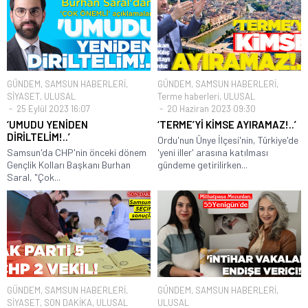
GÜNDEM
,
SAMSUN HABERLERİ
,
GÜNDEM
,
SAMSUN HABERLERİ
,
SİYASET
,
ULUSAL
Terme haberleri
,
ULUSAL
25 Eylül 2023 16:07
20 Haziran 2023 09:30
‘UMUDU YENİDEN
‘TERME’Yİ KİMSE AYIRAMAZ!..’
DİRİLTELİM!..’
Ordu'nun Ünye İlçesi'nin, Türkiye'de
Samsun'da CHP'nin önceki dönem
'yeni iller' arasına katılması
Gençlik Kolları Başkanı Burhan
gündeme getirilirken...
Saral, "Çok...
GÜNDEM
,
SAMSUN HABERLERİ
,
GÜNDEM
,
SAMSUN HABERLERİ
,
SİYASET
,
SON DAKİKA
,
ULUSAL
ULUSAL