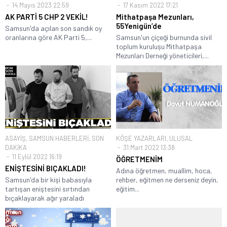
14 Mayıs 2023 22:59
17 Kasım 2022 17:21
AK PARTİ 5 CHP 2 VEKİL!
Mithatpaşa Mezunları,
55Yenigün’de
Samsun'da açılan son sandık oy
oranlarına göre AK Parti 5,...
Samsun'un çiçeği burnunda sivil
toplum kuruluşu Mithatpaşa
Mezunları Derneği yöneticileri,...
ASAYİŞ
,
SAMSUN HABERLERİ
,
SON
KÖŞE YAZARLARI
,
ULUSAL
DAKİKA
31 Mart 2022 13:38
11 Eylül 2022 16:19
ÖĞRETMENİM
ENİŞTESİNİ BIÇAKLADI!
Adına öğretmen, muallim, hoca,
Samsun'da bir kişi babasıyla
rehber, eğitmen ne derseniz deyin,
tartışan eniştesini sırtından
eğitim...
bıçaklayarak ağır yaraladı