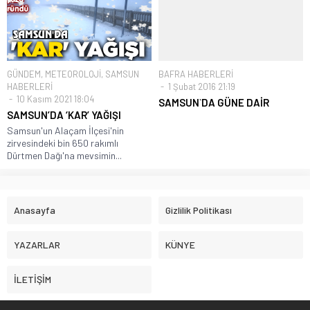
GÜNDEM
,
METEOROLOJİ
,
SAMSUN
BAFRA HABERLERİ
HABERLERİ
1 Şubat 2016 21:19
10 Kasım 2021 18:04
SAMSUN`DA GÜNE DAİR
SAMSUN’DA ‘KAR’ YAĞIŞI
Samsun'un Alaçam İlçesi'nin
zirvesindeki bin 650 rakımlı
Dürtmen Dağı'na mevsimin...
Anasayfa
Gizlilik Politikası
YAZARLAR
KÜNYE
İLETİŞİM