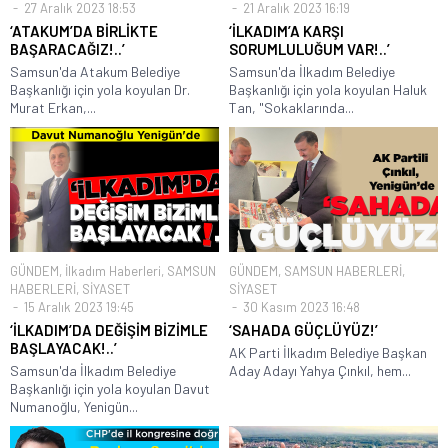
27 Aralık 2023 18:53
21 Aralık 2023 16:19
‘ATAKUM’DA BİRLİKTE
‘İLKADIM’A KARŞI
BAŞARACAĞIZ!..’
SORUMLULUĞUM VAR!..’
Samsun'da Atakum Belediye
Samsun'da İlkadım Belediye
Başkanlığı için yola koyulan Dr.
Başkanlığı için yola koyulan Haluk
Murat Erkan,...
Tan, "Sokaklarında...
GÜNDEM
,
İlkadım Haberleri
,
SAMSUN
GÜNDEM
,
SAMSUN HABERLERİ
,
HABERLERİ
,
SİYASET
SİYASET
15 Aralık 2023 19:45
30 Kasım 2023 16:48
‘İLKADIM’DA DEĞİŞİM BİZİMLE
‘SAHADA GÜÇLÜYÜZ!’
BAŞLAYACAK!..’
AK Parti İlkadım Belediye Başkan
Samsun'da İlkadım Belediye
Aday Adayı Yahya Çınkıl, hem...
Başkanlığı için yola koyulan Davut
Numanoğlu, Yenigün...