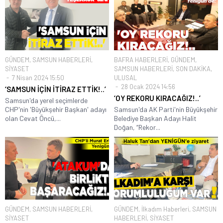
GÜNDEM
,
SAMSUN HABERLERİ
,
BAFRA HABERLERİ
,
GÜNDEM
,
SİYASET
SAMSUN HABERLERİ
,
SON DAKİKA
,
7 Nisan 2024 15:50
ULUSAL
28 Ocak 2024 14:56
‘SAMSUN İÇİN İTİRAZ ETTİK!..’
‘OY REKORU KIRACAĞIZ!..’
Samsun'da yerel seçimlerde
CHP'nin 'Büyükşehir Başkan' adayı
Samsun'da AK Parti'nin Büyükşehir
olan Cevat Öncü,...
Belediye Başkan Adayı Halit
Doğan, “Rekor...
GÜNDEM
,
SAMSUN HABERLERİ
,
GÜNDEM
,
İlkadım Haberleri
,
SAMSUN
SİYASET
HABERLERİ
,
SİYASET