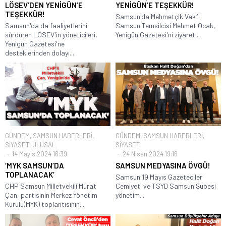
LÖSEV’DEN YENİGÜN’E
YENİGÜN’E TEŞEKKÜR!
TEŞEKKÜR!
Samsun'da Mehmetçik Vakfı
Samsun'da da faaliyetlerini
Samsun Temsilcisi Mehmet Ocak,
sürdüren LÖSEV'in yöneticileri,
Yenigün Gazetesi'ni ziyaret...
Yenigün Gazetesi'ne
desteklerinden dolayı...
GÜNDEM
,
SAMSUN HABERLERİ
,
GÜNDEM
,
SAMSUN HABERLERİ
,
SİYASET
,
ULUSAL
SİYASET
14 Mayıs 2024 16:39
24 Nisan 2024 19:16
‘MYK SAMSUN’DA
SAMSUN MEDYASINA ÖVGÜ!
TOPLANACAK’
Samsun 19 Mayıs Gazeteciler
CHP Samsun Milletvekili Murat
Cemiyeti ve TSYD Samsun Şubesi
Çan, partisinin Merkez Yönetim
yönetim...
Kurulu(MYK) toplantısının...